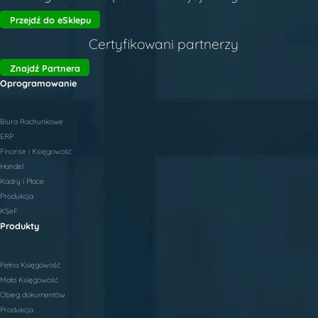
Przejdź do eSklepu
Certyfikowani partnerzy
Znajdź Partnera
Oprogramowanie
Biura Rachunkowe
ERP
Finanse i Księgowość
Handel
Kadry i Płace
Produkcja
KSeF
Produkty
Pełna Księgowość
Mała Księgowość
Obieg dokumentów
Produkcja