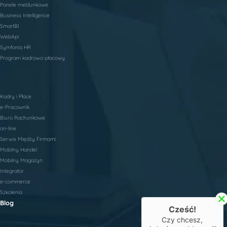
Panele meldunkowe
Business Intelligence
SmartBI
WebApi
Symfonia HR
Program kadrowo-płacowy
Kadry i Płace
e-Pracownik
Biuro Rachunkowe
on-line
Serwis Między Firmami
Mobilny Handel
Mobilny Magazyn
Integrator
e-commerce
Szkolenia
Blog
Cześć!
Czy chcesz,