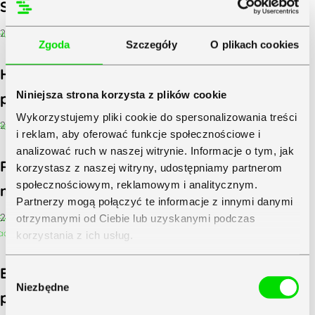
Strategia PR dla MŚP – jak ją zbudować?
28 czerwca&6b28+02:00;2024
Zgoda
Szczegóły
O plikach cookies
Hurtowa sprzedaż paliw z dostawą
Niniejsza strona korzysta z plików cookie
pod wskazany adres
Wykorzystujemy pliki cookie do spersonalizowania treści
26 czerwca&6b04+02:00;2024
i reklam, aby oferować funkcje społecznościowe i
analizować ruch w naszej witrynie. Informacje o tym, jak
Recenzja Zendesk Sell – systemu CRM dla
korzystasz z naszej witryny, udostępniamy partnerom
społecznościowym, reklamowym i analitycznym.
nowoczesnych organizacji
Partnerzy mogą połączyć te informacje z innymi danymi
20 czerwca&6b41+02:00;2024
otrzymanymi od Ciebie lub uzyskanymi podczas
korzystania z ich usług.
Zapoznaj się z
Polityką Prywatności
Symfonii
Ewolucja sukcesu w księgowości:
Wybór
Niezbędne
zgody
perspektywy, aspiracje, ambicje [Raport