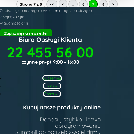
Strona 7 z 8
<<
<
...
6
7
8
>
Zapisz się do naszego newslettera i bądź na bieżąco
z najnowszymi
wiadomościami
Zapisz się na newsletter
Biuro Obsługi Klienta
22 455 56 00
czynne pn-pt 9:00 – 16:00
Obserwuj
Obserwuj
Obserwuj
Kupuj nasze produkty online
Dopasuj szybko i łatwo
oprogramowanie
Symfonii do potrzeb swojej firmy