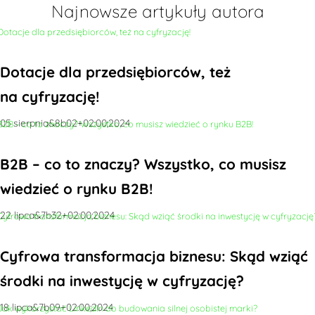
Najnowsze artykuły autora
Dotacje dla przedsiębiorców, też
na cyfryzację!
05 sierpnia&8b02+02:00;2024
B2B – co to znaczy? Wszystko, co musisz
wiedzieć o rynku B2B!
22 lipca&7b32+02:00;2024
Cyfrowa transformacja biznesu: Skąd wziąć
środki na inwestycję w cyfryzację?
18 lipca&7b09+02:00;2024