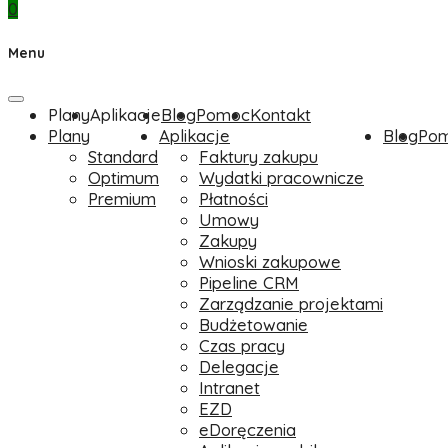
0
Menu
Plany
Aplikacje
Blog
Pomoc
Kontakt
Plany
Aplikacje
Blog
Po
Standard
Faktury zakupu
Optimum
Wydatki pracownicze
Premium
Płatności
Umowy
Zakupy
Wnioski zakupowe
Pipeline CRM
Zarządzanie projektami
Budżetowanie
Czas pracy
Delegacje
Intranet
EZD
eDoręczenia