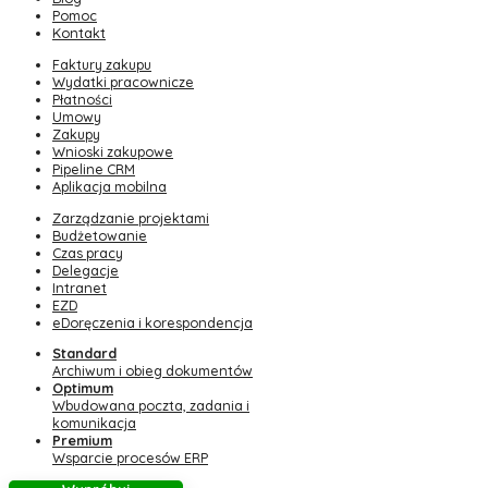
Pomoc
Kontakt
Faktury zakupu
Wydatki pracownicze
Płatności
Umowy
Zakupy
Wnioski zakupowe
Pipeline CRM
Aplikacja mobilna
Zarządzanie projektami
Budżetowanie
Czas pracy
Delegacje
Intranet
EZD
eDoręczenia i korespondencja
Standard
Archiwum i obieg dokumentów
Optimum
Wbudowana poczta, zadania i
komunikacja
Premium
Wsparcie procesów ERP