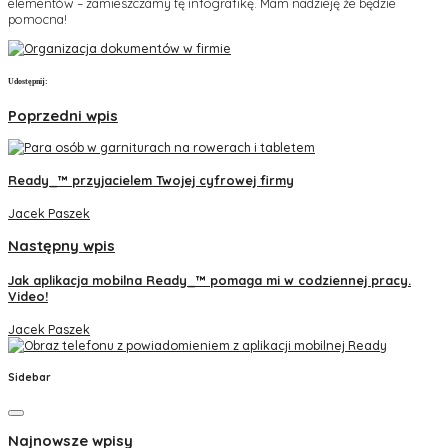
elementów – zamieszczamy tę infografikę. Mam nadzieję że będzie
pomocna!
Udostępnij:
Poprzedni wpis
Ready_™ przyjacielem Twojej cyfrowej firmy
Jacek Paszek
Następny wpis
Jak aplikacja mobilna Ready_™ pomaga mi w codziennej pracy.
Video!
Jacek Paszek
Sidebar
Najnowsze wpisy