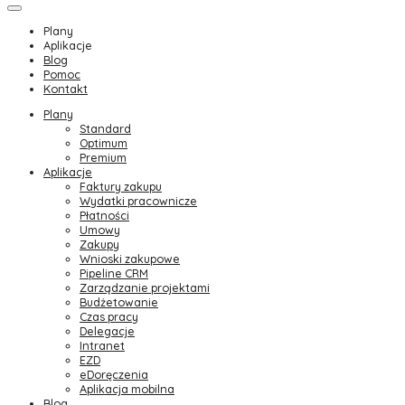
Plany
Aplikacje
Blog
Pomoc
Kontakt
Plany
Standard
Optimum
Premium
Aplikacje
Faktury zakupu
Wydatki pracownicze
Płatności
Umowy
Zakupy
Wnioski zakupowe
Pipeline CRM
Zarządzanie projektami
Budżetowanie
Czas pracy
Delegacje
Intranet
EZD
eDoręczenia
Aplikacja mobilna
Blog