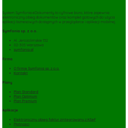
System Symfonia eDokumenty to cyfrowe biuro, które zapewnia
elektroniczny obieg dokumentów oraz komplet gotowych do użycia
aplikacji biznesowych dostępnych w przeglądarce i aplikacji mobilnej.
Symfonia sp. z o.o.
Al. Jerozolimskie 132
02-305 Warszawa
symfonia.pl
Firma
O firmie Symfonia sp. z o.o.
Kontakt
Plany
Plan Standard
Plan Optimum
Plan Premium
Aplikacje
Elektroniczny obieg faktur zintegrowany z KSeF
Płatności