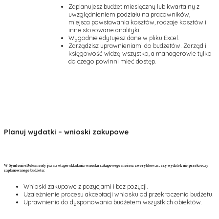
Zaplanujesz budżet miesięczny lub kwartalny z
uwzględnieniem podziału na pracowników,
miejsca powstawania kosztów, rodzaje kosztów i
inne stosowane analityki.
Wygodnie edytujesz dane w pliku Excel.
Zarządzisz uprawnieniami do budżetów. Zarząd i
księgowość widzą wszystko, a managerowie tylko
do czego powinni mieć dostęp.
Planuj wydatki – wnioski zakupowe
W Symfonii eDokumenty już na etapie składania wniosku zakupowego możesz zweryfikować, czy wydatek nie przekroczy
zaplanowanego budżetu:
Wnioski zakupowe z pozycjami i bez pozycji.
Uzależnienie procesu akceptacji wniosku od przekroczenia budżetu.
Uprawnienia do dysponowania budżetem.wszystkich obiektów.