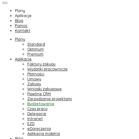
Plany
Aplikacje
Blog
Pomoc
Kontakt
Plany
Standard
Optimum
Premium
Aplikacje
Faktury zakupu
Wydatki pracownicze
Płatności
Umowy
Zakupy
Wnioski zakupowe
Pipeline CRM
Zarządzanie projektami
Budżetowanie
Czas pracy
Delegacje
Intranet
EZD
eDoręczenia
Aplikacja mobilna
Blog