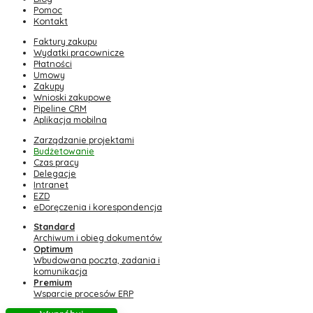
Pomoc
Kontakt
Faktury zakupu
Wydatki pracownicze
Płatności
Umowy
Zakupy
Wnioski zakupowe
Pipeline CRM
Aplikacja mobilna
Zarządzanie projektami
Budżetowanie
Czas pracy
Delegacje
Intranet
EZD
eDoręczenia i korespondencja
Standard
Archiwum i obieg dokumentów
Optimum
Wbudowana poczta, zadania i
komunikacja
Premium
Wsparcie procesów ERP