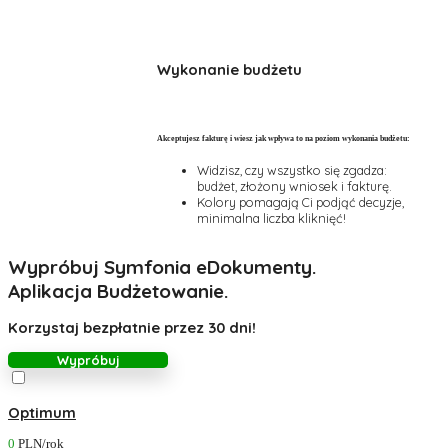
Wykonanie budżetu
Akceptujesz fakturę i wiesz jak wpływa to na poziom wykonania budżetu:
Widzisz, czy wszystko się zgadza:
budżet, złożony wniosek i fakturę.
Kolory pomagają Ci podjąć decyzje,
minimalna liczba kliknięć!
Wypróbuj Symfonia eDokumenty.
Aplikacja Budżetowanie.
Korzystaj bezpłatnie przez 30 dni!
Wypróbuj
Optimum
0
PLN/rok