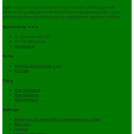
System Symfonia eDokumenty to cyfrowe biuro, które zapewnia
elektroniczny obieg dokumentów oraz komplet gotowych do użycia
aplikacji biznesowych dostępnych w przeglądarce i aplikacji mobilnej.
Symfonia sp. z o.o.
Al. Jerozolimskie 132
02-305 Warszawa
symfonia.pl
Firma
O firmie Symfonia sp. z o.o.
Kontakt
Plany
Plan Standard
Plan Optimum
Plan Premium
Aplikacje
Elektroniczny obieg faktur zintegrowany z KSeF
Płatności
Umowy
Wnioski zakupowe