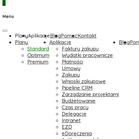
0
Menu
Plany
Aplikacje
Blog
Pomoc
Kontakt
Plany
Aplikacje
Blog
Po
Standard
Faktury zakupu
Optimum
Wydatki pracownicze
Premium
Płatności
Umowy
Zakupy
Wnioski zakupowe
Pipeline CRM
Zarządzanie projektami
Budżetowanie
Czas pracy
Delegacje
Intranet
EZD
eDoręczenia