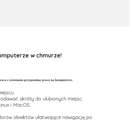
 komputerze w chmurze!
praca z systemem przypomina pracę na komputerze.
iejscu.
dodawać skróty do ulubionych miejsc.
inux i MacOS.
lorów obiektów ułatwiające nawigację po