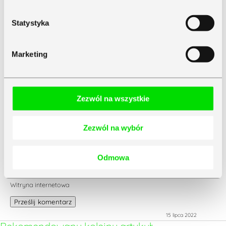
0 komentarzy
Wyślij komentarz
Statystyka
Twój adres e-mail nie zostanie opublikowany.
Wymagane
pola są oznaczone
*
Marketing
Komentarz
*
Zezwól na wszystkie
Zezwól na wybór
Nazwa
*
Odmowa
E-mail
*
Witryna internetowa
Prześlij komentarz
15 lipca 2022