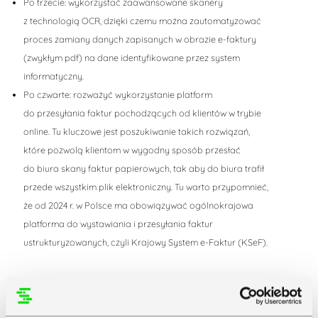
Po trzecie: wykorzystać zaawansowane skanery
z technologią OCR, dzięki czemu można zautomatyzować
proces zamiany danych zapisanych w obrazie e-faktury
(zwykłym pdf) na dane identyfikowane przez system
informatyczny.
Po czwarte: rozważyć wykorzystanie platform
do przesyłania faktur pochodzących od klientów w trybie
online. Tu kluczowe jest poszukiwanie takich rozwiązań,
które pozwolą klientom w wygodny sposób przesłać
do biura skany faktur papierowych, tak aby do biura trafił
przede wszystkim plik elektroniczny. Tu warto przypomnieć,
że od 2024 r. w Polsce ma obowiązywać ogólnokrajowa
platforma do wystawiania i przesyłania faktur
ustrukturyzowanych, czyli Krajowy System e-Faktur (KSeF).
Tryb Eko w biurze rachunkowym oznacza w dużej mierze
migrację z tradycyjnego modelu obsługi klientów do modelu