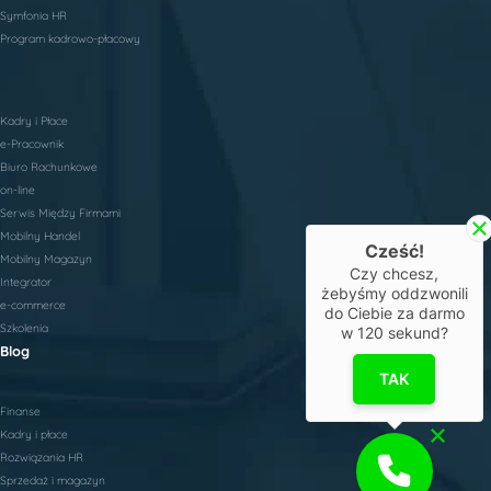
Symfonia HR
Program kadrowo-płacowy
Kadry i Płace
e-Pracownik
Biuro Rachunkowe
on-line
Serwis Między Firmami
Mobilny Handel
Cześć!
Mobilny Magazyn
Czy chcesz,
Integrator
żebyśmy oddzwonili
e-commerce
do Ciebie za darmo
Szkolenia
w
120
sekund?
Blog
TAK
Finanse
Kadry i płace
Rozwiązania HR
Sprzedaż i magazyn