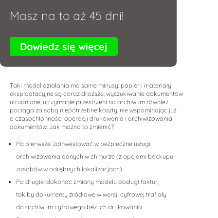
Masz na to aż 45 dni!
Dowiedz się więcej
Taki model działania ma same minusy: papier i materiały
eksploatacyjne są coraz droższe, wyszukiwanie dokumentów
utrudnione, utrzymanie przestrzeni na archiwum również
pociąga za sobą niepotrzebne koszty, nie wspominając już
o czasochłonności operacji drukowania i archiwizowania
dokumentów. Jak można to zmienić?
Po pierwsze: zainwestować w bezpieczne usługi
archiwizowania danych w chmurze (z opcjami backupu
zasobów w odrębnych lokalizacjach).
Po drugie: dokonać zmiany modelu obsługi faktur,
tak by dokumenty źródłowe w wersji cyfrowej trafiały
do archiwum cyfrowego bez ich drukowania.