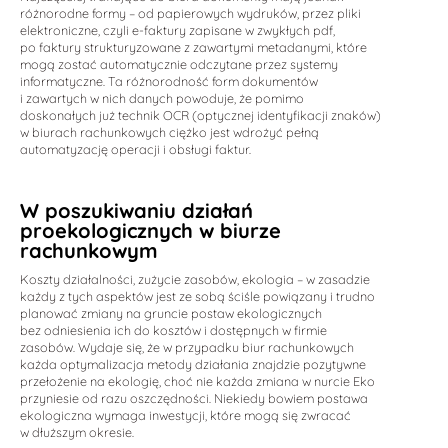
różnorodne formy – od papierowych wydruków, przez pliki
elektroniczne, czyli e-faktury zapisane w zwykłych pdf,
po faktury strukturyzowane z zawartymi metadanymi, które
mogą zostać automatycznie odczytane przez systemy
informatyczne. Ta różnorodność form dokumentów
i zawartych w nich danych powoduje, że pomimo
doskonałych już technik OCR (optycznej identyfikacji znaków)
w biurach rachunkowych ciężko jest wdrożyć pełną
automatyzację operacji i obsługi faktur.
W poszukiwaniu działań
proekologicznych w biurze
rachunkowym
Koszty działalności, zużycie zasobów, ekologia – w zasadzie
każdy z tych aspektów jest ze sobą ściśle powiązany i trudno
planować zmiany na gruncie postaw ekologicznych
bez odniesienia ich do kosztów i dostępnych w firmie
zasobów. Wydaje się, że w przypadku biur rachunkowych
każda optymalizacja metody działania znajdzie pozytywne
przełożenie na ekologię, choć nie każda zmiana w nurcie Eko
przyniesie od razu oszczędności. Niekiedy bowiem postawa
ekologiczna wymaga inwestycji, które mogą się zwracać
w dłuższym okresie.