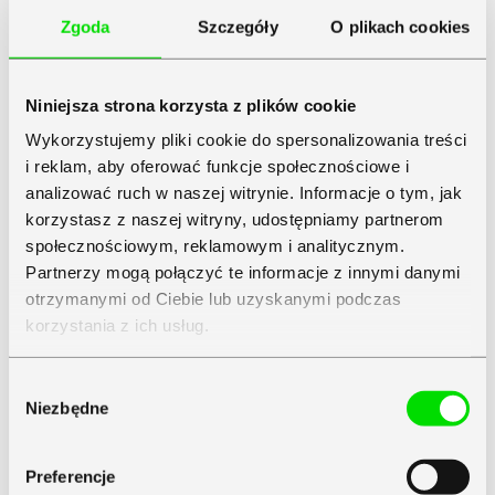
online. Charakteryzuje się to odejściem od obsługi
bezpośredniej (klienci nie wizytują biura, nie przywożą
Zgoda
Szczegóły
O plikach cookies
dokumentów, nie jeździ się też do nich po faktury) na rzecz
obsługi zdalnej z silnym akcentem na całkowite
wyeliminowanie z procesów biznesowych dokumentów
papierowych oraz wykorzystanie usług z chmury. Jeżeli biuro
Niniejsza strona korzysta z plików cookie
rachunkowe działa w tradycyjnym modelu bazując
na papierowym archiwum, wszelkie inne działania
Wykorzystujemy pliki cookie do spersonalizowania treści
proekologiczne mają drugorzędne znaczenie.
i reklam, aby oferować funkcje społecznościowe i
analizować ruch w naszej witrynie. Informacje o tym, jak
korzystasz z naszej witryny, udostępniamy partnerom
społecznościowym, reklamowym i analitycznym.
Partnerzy mogą połączyć te informacje z innymi danymi
otrzymanymi od Ciebie lub uzyskanymi podczas
korzystania z ich usług.
Przeglądaj tematy tego artykułu:
Zapoznaj się z
Polityką Prywatności
Symfonii
Wybór
Ekologia
|
Księgowość
|
Oprogramowanie Dla Firm
|
Niezbędne
zgody
Rozwiązania Ekologiczne
|
Transformacja Cyfrowa
Preferencje