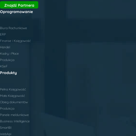
Znajdź Partnera
Oprogramowanie
Biura Rachunkowe
ERP
Finanse i Księgowość
Handel
Kadry i Płace
Produkcja
KSeF
Produkty
Pełna Księgowość
Mała Księgowość
Obieg dokumentów
Produkcja
Panele meldunkowe
Business Intelligence
SmartBI
WebApi