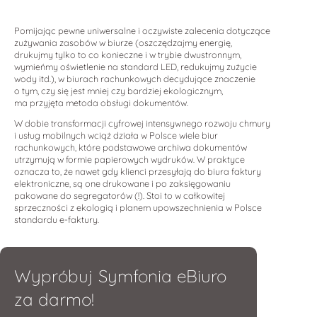
Pomijając pewne uniwersalne i oczywiste zalecenia dotyczące
zużywania zasobów w biurze (oszczędzajmy energię,
drukujmy tylko to co konieczne i w trybie dwustronnym,
wymieńmy oświetlenie na standard LED, redukujmy zużycie
wody itd.), w biurach rachunkowych decydujące znaczenie
o tym, czy się jest mniej czy bardziej ekologicznym,
ma przyjęta metoda obsługi dokumentów.
W dobie transformacji cyfrowej intensywnego rozwoju chmury
i usług mobilnych wciąż działa w Polsce wiele biur
rachunkowych, które podstawowe archiwa dokumentów
utrzymują w formie papierowych wydruków. W praktyce
oznacza to, że nawet gdy klienci przesyłają do biura faktury
elektroniczne, są one drukowane i po zaksięgowaniu
pakowane do segregatorów (!). Stoi to w całkowitej
sprzeczności z ekologią i planem upowszechnienia w Polsce
standardu e-faktury.
Wypróbuj Symfonia eBiuro
za darmo!