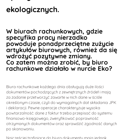
ekologicznych.
W biurach rachunkowych, gdzie
specyfika pracy nierzadko
powoduje ponadprzeciętne zużycie
artykułów biurowych, również da się
wdrożyć pozytywne zmiany.
Co zatem można zrobić, by biuro
rachunkowe działało w nurcie Eko?
Biura rachunkowe każdego dnia obsługują duże ilości
dokumentów pochodzących z zewnętrznych źródeł i mają
za zadanie przetworzyć zawarte w nich dane w ściśle
określonym czasie, czyli do wymagalnych dat składania JPK
i deklaracji. Pewne operacje charakteryzuje wysoka
powtarzalność: dane z faktur trzeba przepisać do systemu
finansowo-księgowego, zweryfikować poprawność
otrzymanych dokumentów oraz sprawdzić zgodność danych
po skanowaniu.
Najczęściej trafiające do biura dokumenty mają jednak