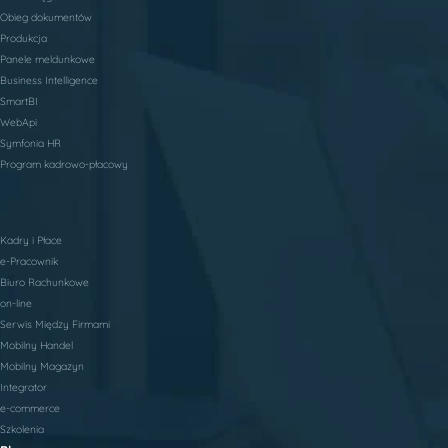
Obieg dokumentów
Produkcja
Panele meldunkowe
Business Intelligence
SmartBI
WebApi
Symfonia HR
Program kadrowo-płacowy
Kadry i Płace
e-Pracownik
Biuro Rachunkowe
on-line
Serwis Między Firmami
Mobilny Handel
Mobilny Magazyn
Integrator
e-commerce
Szkolenia