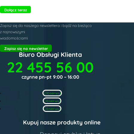
Dołącz teraz
Zapisz się do naszego newslettera i bądź na bieżąco
z najnowszymi
wiadomościami
Zapisz się na newsletter
Biuro Obsługi Klienta
22 455 56 00
czynne pn-pt 9:00 – 16:00
Obserwuj
Obserwuj
Obserwuj
Kupuj nasze produkty online