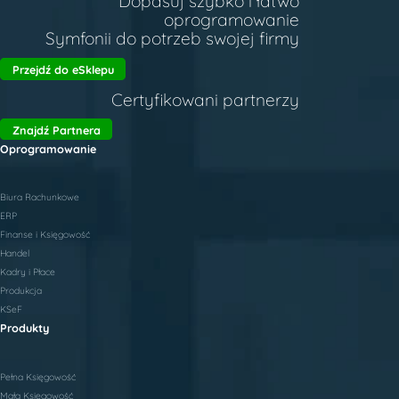
Dopasuj szybko i łatwo
oprogramowanie
Symfonii do potrzeb swojej firmy
Przejdź do eSklepu
Certyfikowani partnerzy
Znajdź Partnera
Oprogramowanie
Biura Rachunkowe
ERP
Finanse i Księgowość
Handel
Kadry i Płace
Produkcja
KSeF
Produkty
Pełna Księgowość
Mała Księgowość