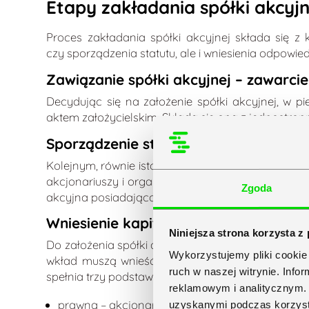
Etapy zakładania spółki akcyjn
Proces zakładania spółki akcyjnej składa się 
czy sporządzenia statutu, ale i wniesienia odpo
Zawiązanie spółki akcyjnej – zawarci
Decydując się na założenie spółki akcyjnej, w pi
aktem założycielskim. Składa się ona z jednostronn
Sporządzenie statutu spółki akcyjnej
Kolejnym, równie istotnym krokiem jest sporządzen
akcjonariuszy i organów danej spółki. Wszyscy z
Zgoda
akcyjna posiadająca zdolność prawną.
Wniesienie kapitału zakładowego
Niniejsza strona korzysta z
Do założenia spółki akcyjnej wymagany jest kapita
Wykorzystujemy pliki cookie 
wkład muszą wnieść wszyscy wspólnicy – to właś
ruch w naszej witrynie. Inf
spełnia trzy podstawowe funkcje:
reklamowym i analitycznym. 
prawną – akcjonariuszem spółki akcyjnej może z
uzyskanymi podczas korzysta