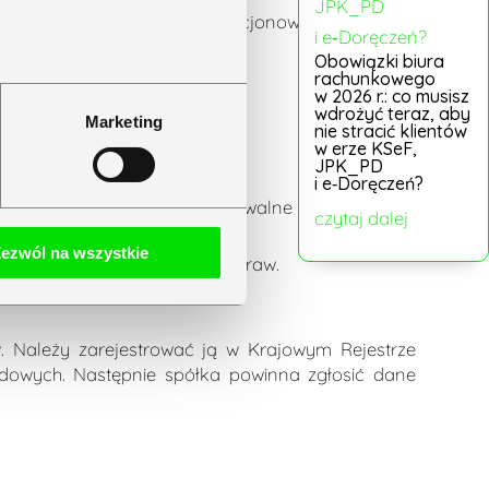
ożliwia finansowanie jej funkcjonowania;
Obowiązki biura
rachunkowego
w 2026 r.: co musisz
wdrożyć teraz, aby
Marketing
nie stracić klientów
posiadać:
w erze KSeF,
JPK_PD
i e‑Doręczeń?
powoływane i odwoływane przez walne zgromadzenie
czytaj dalej
ezwól na wszystkie
t strategicznych dla spółki spraw.
w. Należy zarejestrować ją w Krajowym Rejestrze
ądowych. Następnie spółka powinna zgłosić dane