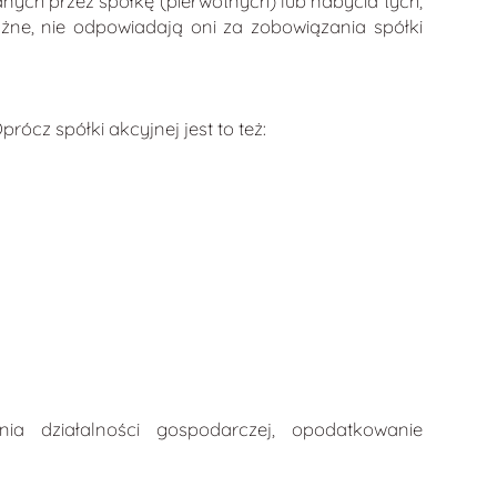
anych przez spółkę (pierwotnych) lub nabycia tych,
 ważne, nie odpowiadają oni za zobowiązania spółki
ócz spółki akcyjnej jest to też:
ia działalności gospodarczej, opodatkowanie