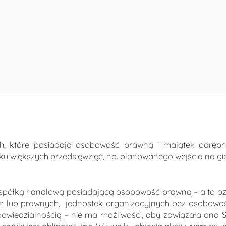
ch, które posiadają osobowość prawną i majątek odręb
ku większych przedsięwzięć, np. planowanego wejścia na gie
ową spółką handlową posiadającą osobowość prawną – a to o
ch lub prawnych, jednostek organizacyjnych bez osobowośc
iedzialnością – nie ma możliwości, aby zawiązała ona SA