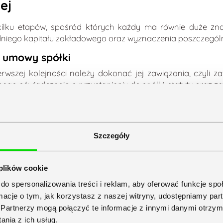
ej
z kilku etapów, spośród których każdy ma równie duże 
wiedniego kapitału zakładowego oraz wyznaczenia poszczegó
e umowy spółki
erwszej kolejności należy dokonać jej zawiązania, czyli 
ego oświadczenia o przystąpieniu do spółki, statutu oraz zgo
ie i podpisanie statutu spółki akcyjnej. To podstawowy dok
ałożyciele spółki muszą złożyć na nim swój podpis. Wówcza
Szczegóły
 plików cookie
ł, czyli suma występujących w niej akcji. Jego wysokość p
do spersonalizowania treści i reklam, aby oferować funkcje sp
nie dzięki temu nie odpowiadają później za jej zobowią
ormacje o tym, jak korzystasz z naszej witryny, udostępniamy p
Partnerzy mogą połączyć te informacje z innymi danymi otrzym
ostać wyłącznie osoba, która ma udział w jej kapitale zak
nia z ich usług.