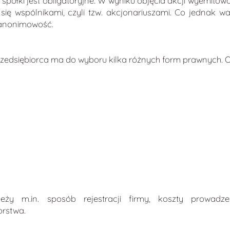
półki jest obligatoryjne. W wyniku objęcia akcji wyemitow
ają się wspólnikami, czyli tzw. akcjonariuszami. Co jednak
 anonimowość.
zedsiębiorca ma do wyboru kilka różnych form prawnych. Opr
y m.in. sposób rejestracji firmy, koszty prowadzen
orstwa.