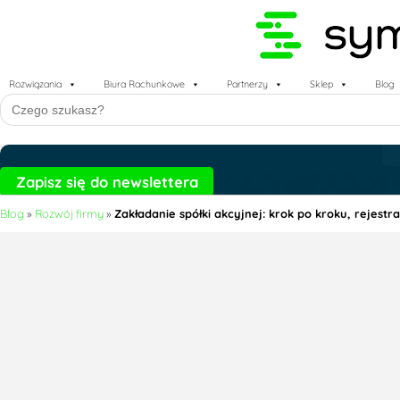
Rozwiązania
Biura Rachunkowe
Partnerzy
Sklep
Blog
Search
for:
Zapisz się do newslettera
Blog
»
Rozwój firmy
»
Zakładanie spółki akcyjnej: krok po kroku, rejest