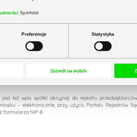
alnymi pozwalającymi na rozwój działalności, a kapitał um
watności
Symfonii
daje kontrahentom możliwość dokonania oceny spółki.
Preferencje
Statystyka
nej jest ustanowienie jej organów. Każda SA musi bowiem 
 prowadzi jej sprawy (za wynagrodzeniem lub nieodpłatnie);
półki – składa się ona z minimum trzech osób, które są 
aczej);
Zezwól na wybór
Z
 akcjonariusze, którzy wspólnie podejmują decyzje na tema
st też wpis spółki akcyjnej do rejestru przedsiębiorcó
osku – elektronicznie, przy użyciu Portalu Rejestrów S
z formularza NIP-8.