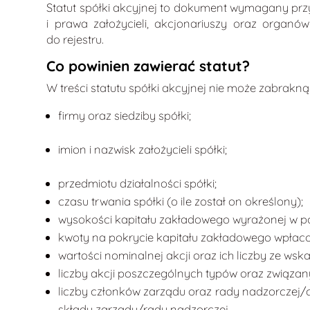
Statut spółki akcyjnej to dokument wymagany przy
i prawa założycieli, akcjonariuszy oraz organ
do rejestru.
Co powinien zawierać statut?
W treści statutu spółki akcyjnej nie może zabrakną
firmy oraz siedziby spółki;
imion i nazwisk założycieli spółki;
przedmiotu działalności spółki;
czasu trwania spółki (o ile został on określony);
wysokości kapitału zakładowego wyrażonej w pol
kwoty na pokrycie kapitału zakładowego wpłaco
wartości nominalnej akcji oraz ich liczby ze wska
liczby akcji poszczególnych typów oraz związany
liczby członków zarządu oraz rady nadzorczej/
składu zarządu/rady nadzorczej.