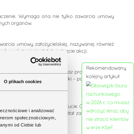
znaczenie. Wymaga ona nie tylko zawarcia umowy
lnych organów.
zawarcia umowy założycielskiej, nazywanej również
dy na brzmienie statutu i objęcie akcji.
Rekomendowany
ument regulujący obowiązki oraz prawa założycieli,
kolejny artykuł:
s ma miejsce zawiązanie spółki – powstaje spółka
O plikach cookies
owinna zostać określona w statucie. Co ważne, swój
ołecznościowe i analizować
zania własnym majątkiem. Kapitał zakładowy w SA
artnerom społecznościowym,
anymi od Ciebie lub
ładowym;