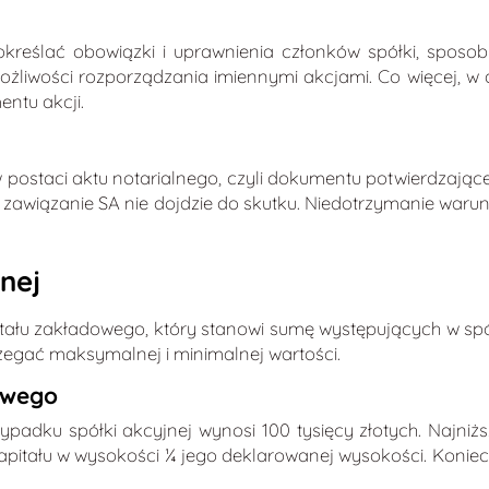
reślać obowiązki i uprawnienia członków spółki, sposob
 możliwości rozporządzania imiennymi akcjami. Co więcej,
entu akcji.
 postaci aktu notarialnego, czyli dokumentu potwierdzająceg
 zawiązanie SA nie dojdzie do skutku. Niedotrzymanie waru
nej
itału zakładowego, który stanowi sumę występujących w sp
rzegać maksymalnej i minimalnej wartości.
owego
dku spółki akcyjnej wynosi 100 tysięcy złotych. Najniższa
pitału w wysokości ¼ jego deklarowanej wysokości. Koniec