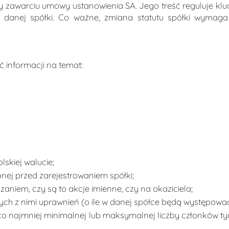
 zawarciu umowy ustanowienia SA. Jego treść reguluje kluc
ów danej spółki. Co ważne, zmiana statutu spółki wyma
ć informacji na temat:
skiej walucie;
nej przed zarejestrowaniem spółki;
zaniem, czy są to akcje imienne, czy na okaziciela;
ch z nimi uprawnień (o ile w danej spółce będą występować 
co najmniej minimalnej lub maksymalnej liczby członków t