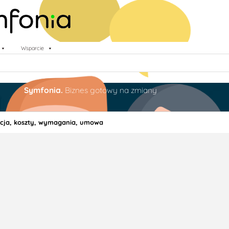
Wsparcie
Symfonia.
Biznes gotowy na zmiany
racja, koszty, wymagania, umowa