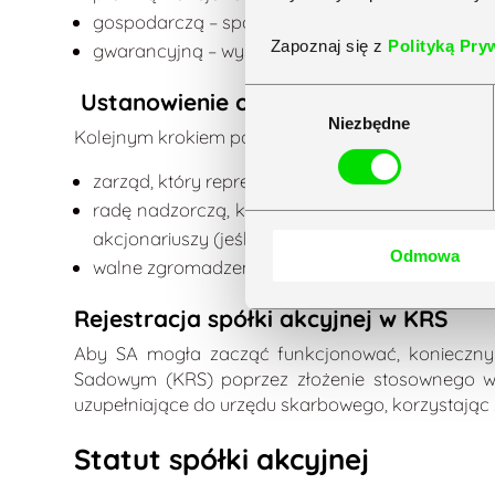
gospodarczą – spółka dysponuje środkami materi
Zapoznaj się z
Polityką Pry
gwarancyjną – wysokość kapitału zakładowego 
Ustanowienie organów spółki
Wybór
Niezbędne
zgody
Kolejnym krokiem podczas zakładania spółki akcyj
zarząd, który reprezentuje spółkę na zewnątrz i
radę nadzorczą, która nadzoruje działalność s
akcjonariuszy (jeśli w statucie nie ustanowiono in
Odmowa
walne zgromadzenie akcjonariuszy, czyli wszyscy
Rejestracja spółki akcyjnej w KRS
Aby SA mogła zacząć funkcjonować, konieczny je
Sadowym (KRS) poprzez złożenie stosownego wni
uzupełniające do urzędu skarbowego, korzystając 
Statut spółki akcyjnej