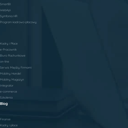
SmartBI
WebApi
Symfonia HR
Program kadrowo-płacowy
Kadry i Płace
e-Pracownik
Biuro Rachunkowe
on-line
Serwis Między Firmami
Mobilny Handel
Mobilny Magazyn
Integrator
e-commerce
Szkolenia
Blog
Finanse
Kadry i płace