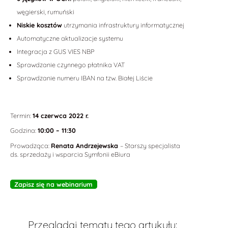
węgierski, rumuński
Niskie kosztów
utrzymania infrastruktury informatycznej
Automatyczne aktualizacje systemu
Integracja z GUS VIES NBP
Sprawdzanie czynnego płatnika VAT
Sprawdzanie numeru IBAN na tzw. Białej Liście
Termin:
14 czerwca 2022 r.
Godzina:
10:00 – 11:30
Prowadząca:
Renata Andrzejewska
– Starszy specjalista
ds. sprzedaży i wsparcia Symfonii eBiura
Zapisz się na webinarium
Przeglądaj tematy tego artykułu: