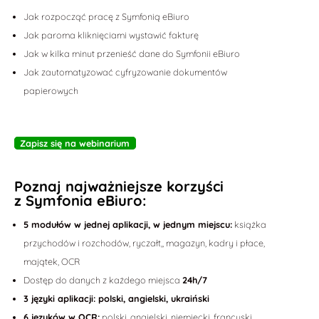
Jak rozpocząć pracę z Symfonią eBiuro
Jak paroma kliknięciami wystawić fakturę
Jak w kilka minut przenieść dane do Symfonii eBiuro
Jak zautomatyzować cyfryzowanie dokumentów
papierowych
Zapisz się na webinarium
Poznaj najważniejsze korzyści
z Symfonia eBiuro:
5 modułów w jednej aplikacji, w jednym miejscu:
książka
przychodów i rozchodów, ryczałt,, magazyn, kadry i płace,
majątek, OCR
Dostęp do danych z każdego miejsca
24h/7
3 języki aplikacji: polski, angielski, ukraiński
6 języków w OCR:
polski, angielski, niemiecki, francuski,