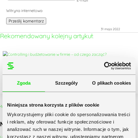
E-mail
*
Witryna internetowa
Prześlij komentarz
31 maja 2022
Rekomendowany kolejny artykuł:
Controlling i budżetowanie w firmie – od czego
zacząć?
czytaj dalej
Zgoda
Szczegóły
O plikach cookies
Więcej na ten temat:
Niniejsza strona korzysta z plików cookie
Wykorzystujemy pliki cookie do spersonalizowania treści
i reklam, aby oferować funkcje społecznościowe i
Marketing biura rachunkowego w 2026 roku
analizować ruch w naszej witrynie. Informacje o tym, jak
korzystasz z naszej witryny, udostępniamy partnerom