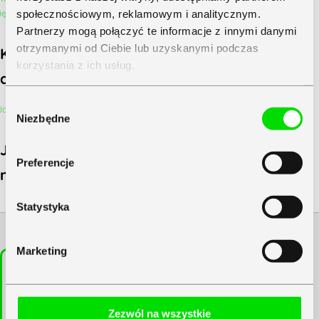
społecznościowym, reklamowym i analitycznym.
Partnerzy mogą połączyć te informacje z innymi danymi
otrzymanymi od Ciebie lub uzyskanymi podczas
Koniec miesiąca w małej firmie — checklista
korzystania z ich usług.
dokumentów dla właściciela i księgowej
Zapoznaj się z
Polityką Prywatności
Symfonii
Wybór
Niezbędne
zgody
Jaka jest odpowiedzialność księgowego
Preferencje
na etacie?
Statystyka
Powiązane kategorie
Marketing
Zezwól na wszystkie
Finanse