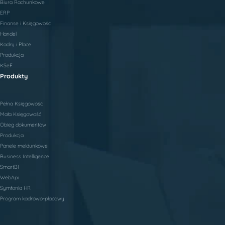
Biura Rachunkowe
ERP
Finanse i Księgowość
Handel
Kadry i Płace
Produkcja
KSeF
Produkty
Pełna Księgowość
Mała Księgowość
Obieg dokumentów
Produkcja
Panele meldunkowe
Business Intelligence
SmartBI
WebApi
Symfonia HR
Program kadrowo-płacowy