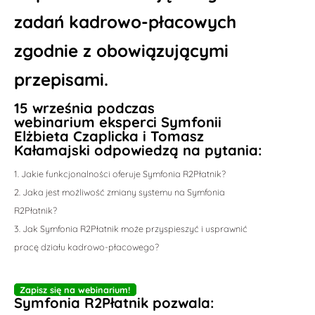
zadań kadrowo-płacowych
zgodnie z obowiązującymi
przepisami.
15 września podczas
webinarium
eksperci Symfonii
Elżbieta Czaplicka i Tomasz
Kałamajski odpowiedzą na pytania:
Jakie funkcjonalności oferuje Symfonia R2Płatnik?
Jaka jest możliwość zmiany systemu na Symfonia
R2Płatnik?
Jak Symfonia R2Płatnik może przyspieszyć i usprawnić
pracę działu kadrowo-płacowego?
Zapisz się na webinarium!
Symfonia R2Płatnik pozwala: