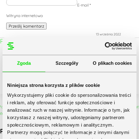
E-mail
*
Witryna internetowa
Prześlij komentarz
13 września 2022
Rekomendowany kolejny artykuł:
Zgoda
Szczegóły
O plikach cookies
Marketing biura rachunkowego w 2026 roku
czytaj dalej
Niniejsza strona korzysta z plików cookie
Wykorzystujemy pliki cookie do spersonalizowania treści
Więcej na ten temat:
i reklam, aby oferować funkcje społecznościowe i
analizować ruch w naszej witrynie. Informacje o tym, jak
korzystasz z naszej witryny, udostępniamy partnerom
społecznościowym, reklamowym i analitycznym.
Panel klienta biura rachunkowego: jak
Partnerzy mogą połączyć te informacje z innymi danymi