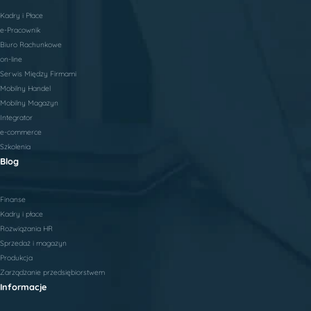
Kadry i Płace
e-Pracownik
Biuro Rachunkowe
on-line
Serwis Między Firmami
Mobilny Handel
Mobilny Magazyn
Integrator
e-commerce
Szkolenia
Blog
Finanse
Kadry i płace
Rozwiązania HR
Sprzedaż i magazyn
Produkcja
Zarządzanie przedsiębiorstwem
Informacje