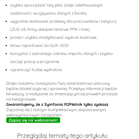
szybko sporządzać listy płac dzięki zdefiniowanym
szablonom i wczytywaniu danych z Excela,
wygodnie realizować przelewy dla pracowników i instytucji
(ZUS, US, firmy ubezpieczeniowe, PPK i inne),
prosto i szybko modyfikować wydruki kadrowe,
łatwo raportować do GUS i SOD
korzystać z szerokiego zakresu importu danych i szybko
zacząć pracę w programie
ograniczyć liczbę wydruków.
Dzięki naszemu rozwiązaniu Twój dział kadrowo-płacowy
będzie działał szybciej i sprawniej. Przepływ informacji będzie
łatwiejszy, a nadążanie za zmieniającym się prawem prostsze
niż kiedykolwiek.
Gwarantujemy, że z Symfonia R2Płatnik tylko zyskasz
.
Zapoznaj się z naszym kompleksowym, dopasowanym,
wielowymiarowym narzędziem.
Zapisz się na webinarium!
Przeglądaj tematy tego artykułu: