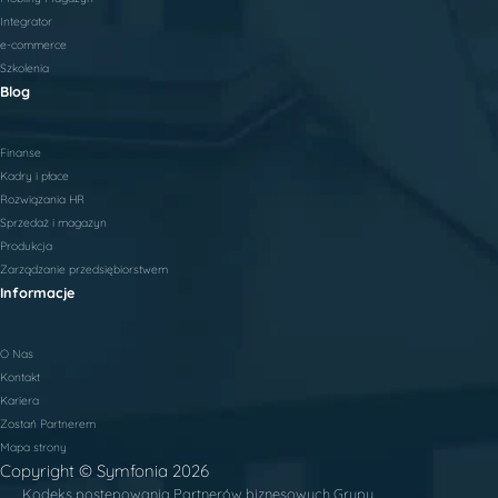
Integrator
e-commerce
Szkolenia
Blog
Finanse
Kadry i płace
Rozwiązania HR
Sprzedaż i magazyn
Produkcja
Zarządzanie przedsiębiorstwem
Informacje
O Nas
Kontakt
Kariera
Zostań Partnerem
Mapa strony
Copyright © Symfonia 2026
Kodeks postepowania Partnerów biznesowych Grupy