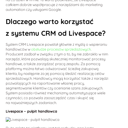
całkiem dobrze współpracuje z narzędziami do marketing
automation czy usługami Google.
Dlaczego warto korzystać
z systemu CRM od Livespace?
System CRM Livespace powstał głównie z myślą o wspieraniu
handlowców w
obsłudze procesów sprzedażowych
.
Producent zadbał w związku z tym o to, by nie zabrakło w nim
narzędzi, które pozwalają skuteczniej monitorować procesy
handlowe, a także zarządzać pracą zespołu. Za pomocą
platformy można łatwo odwzorować ścieżkę zakupową
klienta, by następnie za jej pomocą śledzić realizację celów
sprzedażowych. Handlowcy mogą korzystać także z narzędzi
pozwalających na raportowanie własnej pracy,
segmentowanie klientów czy ocenianie szans zakupowych.
System posiada również mechanizmy automatyzujące wiele
czynności, co pozwala zaoszczędzić czas i skupić się
na najważniejszych zadaniach.
Livespace – pulpit handlowca
Dużą zaletą tej platformy jest też rozbudowana karta