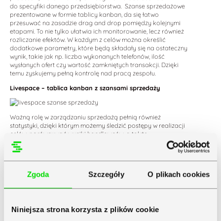
do specyfiki danego przedsiębiorstwa. Szanse sprzedażowe
prezentowane w formie tablicy kanban, da się łatwo
przesuwać na zasadzie drag and drop pomiędzy kolejnymi
etapami. To nie tylko ułatwia ich monitorowanie, lecz również
rozliczanie efektów. W każdym z celów można określić
dodatkowe parametry, które będą składały się na ostateczny
wynik, takie jak np. liczba wykonanych telefonów, ilość
wysłanych ofert czy wartość zamkniętych transakcji. Dzięki
temu zyskujemy pełną kontrolę nad pracą zespołu.
Livespace – tablica kanban z szansami sprzedaży
Ważną rolę w zarządzaniu sprzedażą pełnią również
statystyki, dzięki którym możemy śledzić postępy w realizacji
celów, porównywać wyniki handlowców, a także
identyfikować obszary, które wymagają poprawy. Platforma
dostarcza nam również rekomendacje dotyczące działań,
które mogą zwiększyć szanse na zamknięcie sprzedaży.
Te można zresztą filtrować wg różnych kryteriów
Zgoda
Szczegóły
O plikach cookies
oraz opisywać za pomocą notatek. W platformie brakuje
jednak narzędzi o charakterze typowo marketingowym, które
pozwalałyby np. na szybkie uruchamianie akcji
sprzedażowych.
Niniejsza strona korzysta z plików cookie
Zobacz również:
Recenzja HubSpot: poznaj najważniejsze