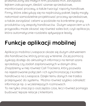
przeznaczony dla małych firm, pozwala m.in. zarządzać
lejkiem zakupowym, śledzić szanse sprzedażowe,
monitorować procesy, a także tworzyć raporty handlowe.
Firmy, które zdecydują się na najdroższy pakiet, będą mogły
natomiast samodzielnie projektować procesy sprzedażowe,
a także zarządzać celami w podziale na konkretne grupy
produktów czy zespoły handlowców. Dużym wsparciem w ich
przypadku może okazać się również sales bot, czyli aplikacja,
która automatycznie rozdziela spływające leady.
Funkcje aplikacji mobilnej
Aplikacja mobilna Livespace okaże się dużym ułatwieniem
dla handlowców, którzy pracują w terenie. Za jej pomocą
zyskają dostęp do aktualnych informacji na temat szans
sprzedaży czy zadań zaplanowanych w danym dniu.
Znajdziemy w niej również Call Trackera, który pozwala
na rejestrowanie połączeń i ich synchronizację z kontem
handlowca na Livespace. Dzięki temu danych nie trzeba
przepisywać do systemu. Można również szybko odnaleźć
informacje np. o wcześniejszych rozmowach.
To nie tylko znacząco oszczędza czas, lecz również pomaga
budować lepsze relacje z klientami.