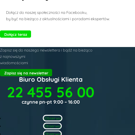
Dołącz do naszej społeczności na Facebooku,
by być na bieżąco z aktualnościami i poradami ekspertów.
Dołącz teraz
Zapisz się do naszego newslettera i bądź na bieżąco
z najnowszymi
wiadomościami
Zapisz się na newsletter
Biuro Obsługi Klienta
22 455 56 00
czynne pn-pt 9:00 – 16:00
Obserwuj
Obserwuj
Obserwuj