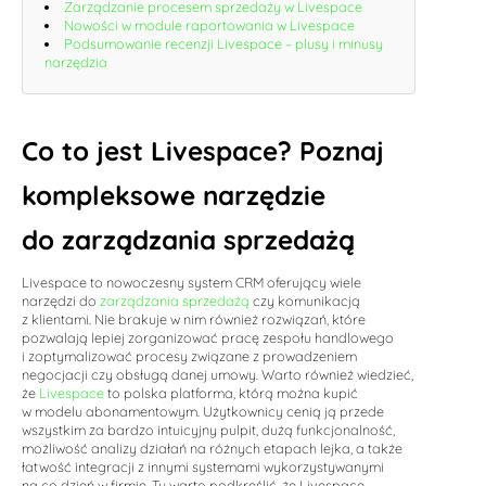
Zarządzanie procesem sprzedaży w Livespace
Nowości w module raportowania w Livespace
Podsumowanie recenzji Livespace – plusy i minusy
narzędzia
Co to jest Livespace? Poznaj
kompleksowe narzędzie
do zarządzania sprzedażą
Livespace to nowoczesny system CRM oferujący wiele
narzędzi do
zarządzania sprzedażą
czy komunikacją
z klientami. Nie brakuje w nim również rozwiązań, które
pozwalają lepiej zorganizować pracę zespołu handlowego
i zoptymalizować procesy związane z prowadzeniem
negocjacji czy obsługą danej umowy. Warto również wiedzieć,
że
Livespace
to polska platforma, którą można kupić
w modelu abonamentowym. Użytkownicy cenią ją przede
wszystkim za bardzo intuicyjny pulpit, dużą funkcjonalność,
możliwość analizy działań na różnych etapach lejka, a także
łatwość integracji z innymi systemami wykorzystywanymi
na co dzień w firmie. Tu warto podkreślić, że Livespace