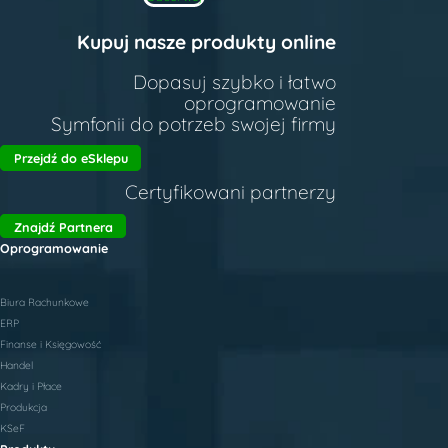
Kupuj nasze produkty online
Dopasuj szybko i łatwo
oprogramowanie
Symfonii do potrzeb swojej firmy
Przejdź do eSklepu
Certyfikowani partnerzy
Znajdź Partnera
Oprogramowanie
Biura Rachunkowe
ERP
Finanse i Księgowość
Handel
Kadry i Płace
Produkcja
KSeF