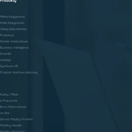
Produkty
Pełna Księgowość
Mała Księgowość
Obieg dokumentów
Produkcja
Panele meldunkowe
Business Intelligence
SmartBI
WebApi
Symfonia HR
Program kadrowo-płacowy
Kadry i Płace
e-Pracownik
Biuro Rachunkowe
on-line
Serwis Między Firmami
Mobilny Handel
Mobilny Magazyn