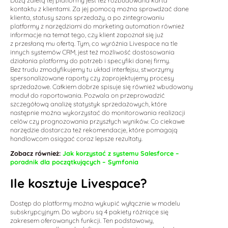
kontaktu z klientami. Za jej pomocą można sprawdzać dane
klienta, statusy szans sprzedaży, a po zintegrowaniu
platformy z narzędziami do marketing automation również
informacje na temat tego, czy klient zapoznał się już
z przesłaną mu ofertą. Tym, co wyróżnia Livespace na tle
innych systemów CRM, jest też możliwość dostosowania
działania platformy do potrzeb i specyfiki danej firmy.
Bez trudu zmodyfikujemy tu układ interfejsu, stworzymy
spersonalizowane raporty czy zaprojektujemy procesy
sprzedażowe. Całkiem dobrze spisuje się również wbudowany
moduł do raportowania. Pozwala on przeprowadzić
szczegółową analizę statystyk sprzedażowych, które
następnie można wykorzystać do monitorowania realizacji
celów czy prognozowania przyszłych wyników. Co ciekawe
narzędzie dostarcza też rekomendacje, które pomagają
handlowcom osiągać coraz lepsze rezultaty.
Zobacz również:
Jak korzystać z systemu Salesforce –
poradnik dla początkujących – Symfonia
Ile kosztuje Livespace?
Dostęp do platformy można wykupić wyłącznie w modelu
subskrypcyjnym. Do wyboru są 4 pakiety różniące się
zakresem oferowanych funkcji. Ten podstawowy,