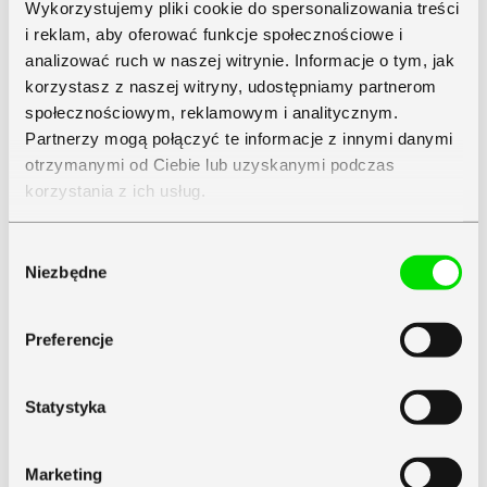
plusy i minusy tego systemu! – Symfonia
Wykorzystujemy pliki cookie do spersonalizowania treści
i reklam, aby oferować funkcje społecznościowe i
Nowości w module
analizować ruch w naszej witrynie. Informacje o tym, jak
korzystasz z naszej witryny, udostępniamy partnerom
raportowania w Livespace
społecznościowym, reklamowym i analitycznym.
Partnerzy mogą połączyć te informacje z innymi danymi
Nowy moduł raportowania w systemie CRM Livespace oferuje
wiele funkcji, które umożliwiają jeszcze lepszą analizę
otrzymanymi od Ciebie lub uzyskanymi podczas
i prognozowanie wyników. Przeglądając dostępne statystyki
korzystania z ich usług.
i wykresy dotyczące zamkniętych oraz otwartych szans
sprzedaży, można łatwo śledzić postępy i porównywać
rezultaty handlowców. Moduł pozwala także na analizę
Zapoznaj się z
Polityką Prywatności
Symfonii
działań, tak by jeszcze skuteczniej identyfikować problemy
Wybór
występujące na poszczególnych etapach procesu sprzedaży.
Niezbędne
zgody
Każdy raport da się spersonalizować, wskazując, jakie
konkretnie dane mają się w nim znaleźć.
Preferencje
Podsumowanie recenzji
Livespace – plusy i minusy
Statystyka
narzędzia
Marketing
Podsumujmy najważniejsze wnioski. Czym wyróżnia się