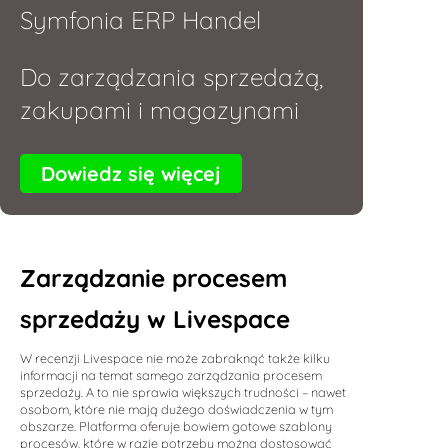
Symfonia ERP Handel
Do zarządzania sprzedażą,
zakupami i magazynami
Dowiedz się więcej
Zarządzanie procesem
sprzedaży w Livespace
W recenzji Livespace nie może zabraknąć także kilku
informacji na temat samego zarządzania procesem
sprzedaży. A to nie sprawia większych trudności – nawet
osobom, które nie mają dużego doświadczenia w tym
obszarze. Platforma oferuje bowiem gotowe szablony
procesów, które w razie potrzeby można dostosować