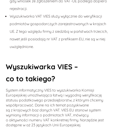
gdy wniosek ze zgłoszeniem do VAT-UE podlega dopiero
rejestracji.
Wyszukiwarka VAT VIES służy wyłącznie do weryfikacji
podmiotów gospodarczych zarejestrowanych w krajach
UE. Z tego względu firmy z siedzibą w państwach trzecich,
nawet jeśli posiadają nr VAT z prefiksem EU, nie są w niej
uwzględnione.
Wyszukiwarka VIES –
co to takiego?
System informatyczny VIES to wyszukiwarka Komisji
Europejskiej umożliwiająca łatwą i wygodną weryfikację
statusu podatkowego przedsiębiorstw, z którymi chcemy
współpracować. Dane na ich temat pozyskiwane
są z krajowych baz danych VAT. VIES EU stanowi system
wymiany informacji o podmiotach VAT, mówiący
o aktywności numeru VAT konkretnej firmy. Narzędzie jest
dostępne w aż 23 językach Unii Europejskiej.