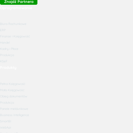
Znajdź Partnera
Oprogramowanie
Biura Rachunkowe
ERP
Finanse i Księgowość
Handel
Kadry i Płace
Produkcja
KSeF
Produkty
Pełna Księgowość
Mała Księgowość
Obieg dokumentów
Produkcja
Panele meldunkowe
Business Intelligence
SmartBI
WebApi