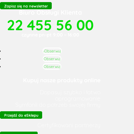
Zapisz się na newsletter
Biuro Obsługi Klienta
22 455 56 00
czynne pn-pt 9:00 – 16:00
Obserwuj
Obserwuj
Obserwuj
Kupuj nasze produkty online
Dopasuj szybko i łatwo
oprogramowanie
Symfonii do potrzeb swojej firmy
Przejdź do eSklepu
Certyfikowani partnerzy