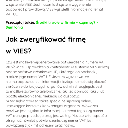
w systemie VIES. Jeśli natomiast system wygeneruje
odpowiedź prawidłową, VIES wyświetli informację na temat
VAT UE.
Przeczytaj także:
Środki trwałe w firmie – czym są? –
Symfonia
Jak zweryfikować firmę
w VIES?
Czy jest możliwe wygenerowanie potwierdzenia numeru VAT
VIES? W celu sprawdzenia kontrahenta w systemie VIES należy
podać państwo członkowie UE, z którego on pochodzi,
a także jego numer VAT UE. Jeżeli w wyszukiwarce
nie ma odpowiednich informacji, niezbędne może się okazać
zwrócenie do krajowych organów administracyjnych. Jest
to możliwe zarówno telefonicznie, jak i za pomocą faksu lub
poczty elektronicznej. Niekiedy do dyspozycji
przedsiębiorców są także specjalne systemy online,
ułatwiające kontakt z konkretnymi organami. Wówczas
możliwe jest uzyskanie informacji na temat tego, czy numer
VAT danego przedsiębiorcy jest ważny. Możesz w ten sposób
otrzymać również potwierdzenie, czy numer VAT jest
powiązany z jakimś adresem oraz nazwą.