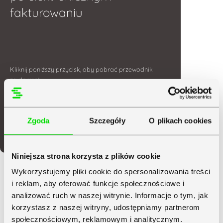
fakturowaniu
Kliknij poniższy przycisk, aby pobrać przewodnik
za darmo!
Pobierz darmowy
Zgoda
Szczegóły
O plikach cookies
przewodnik
Niniejsza strona korzysta z plików cookie
Przeglądaj tematy tego artykułu:
Wykorzystujemy pliki cookie do spersonalizowania treści
i reklam, aby oferować funkcje społecznościowe i
analizować ruch w naszej witrynie. Informacje o tym, jak
korzystasz z naszej witryny, udostępniamy partnerom
0 komentarzy
społecznościowym, reklamowym i analitycznym.