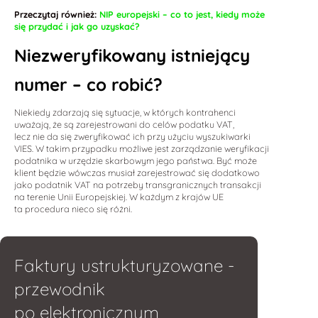
Przeczytaj również:
NIP europejski – co to jest, kiedy może
się przydać i jak go uzyskać?
Niezweryfikowany istniejący
numer – co robić?
Niekiedy zdarzają się sytuacje, w których kontrahenci
uważają, że są zarejestrowani do celów podatku VAT,
lecz nie da się zweryfikować ich przy użyciu wyszukiwarki
VIES. W takim przypadku możliwe jest zarządzanie weryfikacji
podatnika w urzędzie skarbowym jego państwa. Być może
klient będzie wówczas musiał zarejestrować się dodatkowo
jako podatnik VAT na potrzeby transgranicznych transakcji
na terenie Unii Europejskiej. W każdym z krajów UE
ta procedura nieco się różni.
Faktury ustrukturyzowane -
przewodnik
po elektronicznym