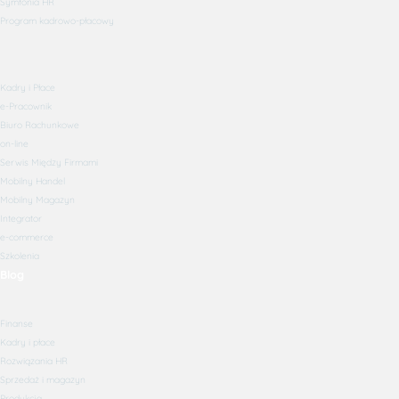
Symfonia HR
Program kadrowo-płacowy
Kadry i Płace
e-Pracownik
Biuro Rachunkowe
on-line
Serwis Między Firmami
Mobilny Handel
Mobilny Magazyn
Integrator
e-commerce
Szkolenia
Blog
Finanse
Kadry i płace
Rozwiązania HR
Sprzedaż i magazyn
Produkcja