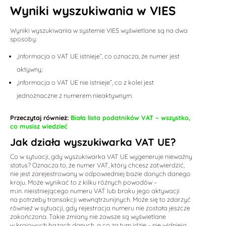
Wyniki wyszukiwania w VIES
Wyniki wyszukiwania w systemie VIES wyświetlane są na dwa
sposoby:
„informacja o VAT UE istnieje”, co oznacza, że numer jest
aktywny;
„informacja o VAT UE nie istnieje”, co z kolei jest
jednoznaczne z numerem nieaktywnym.
Przeczytaj również:
Biała lista podatników VAT – wszystko,
co musisz wiedzieć
Jak działa wyszukiwarka VAT UE?
Co w sytuacji, gdy wyszukiwarka VAT UE wygeneruje nieważny
status? Oznacza to, że numer VAT, który chcesz zatwierdzić,
nie jest zarejestrowany w odpowiedniej bazie danych danego
kraju. Może wynikać to z kilku różnych powodów –
m.in. nieistniejącego numeru VAT lub braku jego aktywacji
na potrzeby transakcji wewnątrzunijnych. Może się to zdarzyć
również w sytuacji, gdy rejestracja numeru nie została jeszcze
zakończona. Takie zmiany nie zawsze są wyświetlane
w krajowych bazach danych, a co za tym idzie – nie widnieją