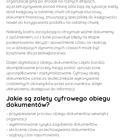
organizację giną po drodze na różnych etapach,
są przetrzymywane ponad miarę; zdarzają się sytuacje, kiedy
dział księgowy w ostatniej chwili otrzymuje kluczowy
dokument finansowy, zmuszający specjalistę ds. księgowości
nawet do korygowania podatku na ostatnią chwilę.
Niekiedy kadra zarządzająca otrzymuje ważne dokumenty
z opóźnieniem, co z kolei powoduje błędy na etapie
podejmowania decyzji i spowolnienie czasu na reakcję,
co w dzisiejszych dynamicznych czasach może być
kosztowne dla przedsiębiorstwa.
Dzięki digitalizacji obiegu dokumentów często bardzo
skomplikowane procesy mogą zostać uproszczone,
uporządkowane i zoptymalizowane. Cyfrowy obieg
dokumentów oznacza skuteczniejsze wykonywanie
codziennych obowiązków przez pracowników, dzięki
ułatwionemu dostępowi do informacji.
Jakie są zalety cyfrowego obiegu
dokumentów?
– przyspieszenie procesu obiegu dokumentów wewnątrz
organizacji
– wyeliminowanie ryzyka zagubienia dokumentów
– skrócenie czasu przechowywania dokumentów
– szybszy czas raportowania.