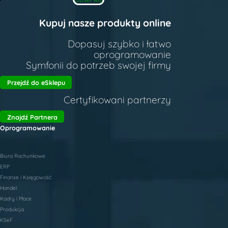
Kupuj nasze produkty online
Dopasuj szybko i łatwo
oprogramowanie
Symfonii do potrzeb swojej firmy
Przejdź do eSklepu
Certyfikowani partnerzy
Znajdź Partnera
Oprogramowanie
Biura Rachunkowe
ERP
Finanse i Księgowość
Handel
Kadry i Płace
Produkcja
KSeF