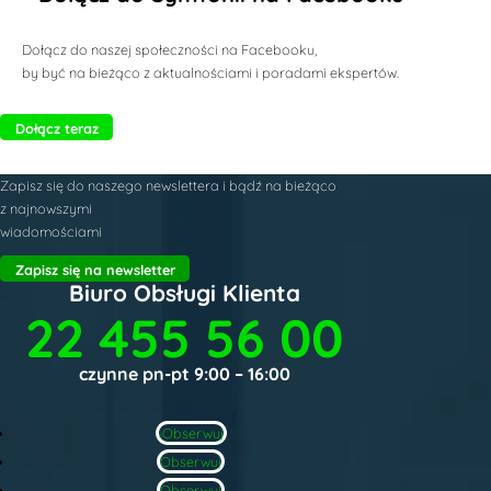
Dołącz do naszej społeczności na Facebooku,
by być na bieżąco z aktualnościami i poradami ekspertów.
Dołącz teraz
Zapisz się do naszego newslettera i bądź na bieżąco
z najnowszymi
wiadomościami
Zapisz się na newsletter
Biuro Obsługi Klienta
22 455 56 00
czynne pn-pt 9:00 – 16:00
Obserwuj
Obserwuj
Obserwuj