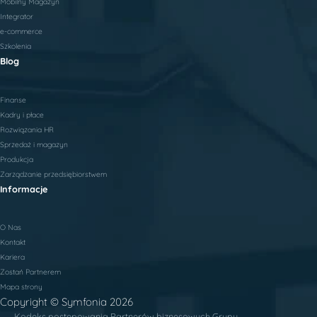
Mobilny Magazyn
Integrator
e-commerce
Szkolenia
Blog
Finanse
Kadry i płace
Rozwiązania HR
Sprzedaż i magazyn
Produkcja
Zarządzanie przedsiębiorstwem
Informacje
O Nas
Kontakt
Kariera
Zostań Partnerem
Mapa strony
Copyright © Symfonia 2026
Kodeks postepowania Partnerów biznesowych Grupy