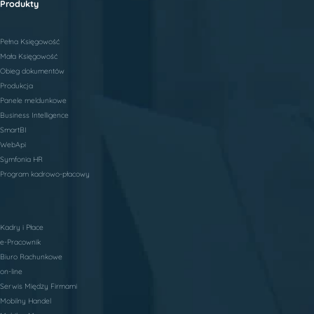
Produkty
Pełna Księgowość
Mała Księgowość
Obieg dokumentów
Produkcja
Panele meldunkowe
Business Intelligence
SmartBI
WebApi
Symfonia HR
Program kadrowo-płacowy
Kadry i Płace
e-Pracownik
Biuro Rachunkowe
on-line
Serwis Między Firmami
Mobilny Handel