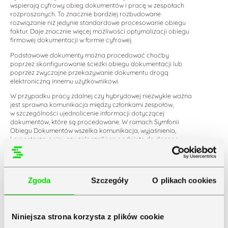
wspierają cyfrowy obieg dokumentów i pracę w zespołach
rozproszonych. To znacznie bardziej rozbudowane
rozwiązanie niż jedynie standardowe procesowanie obiegu
faktur. Daje znacznie więcej możliwości optymalizacji obiegu
firmowej dokumentacji w formie cyfrowej.
Podstawowe dokumenty można procedować choćby
poprzez skonfigurowanie ścieżki obiegu dokumentacji lub
poprzez zwyczajne przekazywanie dokumentu drogą
elektroniczną innemu użytkownikowi.
W przypadku pracy zdalnej czy hybrydowej niezwykle ważna
jest sprawna komunikacja między członkami zespołów,
w szczególności ujednolicenie informacji dotyczącej
dokumentów, które są procedowane. W ramach Symfonii
Obiegu Dokumentów wszelka komunikacja, wyjaśnienia,
komentarze, opisy czy załączniki są podpięte do danego
dokumentu. Dzięki temu każdy użytkownik ma dostęp
do pełnej wiedzy na temat tego, co działo się w ramach
procesu obiegu dokumentu. Nie ma potrzeby wyszukiwania
skorelowanej z dokumentem korespondencji mailowej,
Zgoda
Szczegóły
O plikach cookies
wyjaśniania, zbierania dodatkowych informacji. W ramach
pracy na systemie wszystkie dane są uporządkowane i każdy
użytkownik może do nich w łatwy sposób dotrzeć.
Planowanie i realizacja zadań
Niniejsza strona korzysta z plików cookie