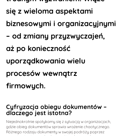
się z wieloma aspektami
biznesowymi i organizacyjnymi
– od zmiany przyzwyczajeń,
aż po konieczność
uporządkowania wielu
procesów wewnątrz
firmowych.
Cyfryzacja obiegu dokumentów –
dlaczego jest istotna?
Niejednokrotnie spotykamy się z sytuacją w organizacjach,
gdzie obieg dokumentów sprawia wrażenie chaotycznego.
Różnego rodzaju dokumenty w swojej podróży poprzez