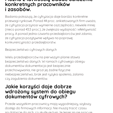
konkretnych pracowników
i zasobów.
Badania pokazują, że cyfryzacja daje bardzo konkretne
przewagi rynkowe. Ponad 44 proc. ankietowanych firm uważa,
że cyfryzacja przynosi wymierne oszczędności, niewiele mniej
(nieco ponad 43,5 proc.), że zwiększa wydajność i efektywność
pracy. A ponad jedna czwarta przedsiębiorców jest zdania,
że cyfryzacja pozytywnie wpływa na poprawę
konkurencyjności przedsiębiorstw.
Bezpieczeństwo cyfrowych danych
Wielu przedsiębiorców na pierwszym planie stawia
bezpieczeństwo danych. W ramach cyfrowego obiegu
dokumentów dokumentacja jest bezpiecznie
przechowywania, nie grozi jej żadne fizyczne
niebezpieczeństwo, brak jest ryzyka spalenia, zalania
czy zagubienia dokumentów.
Jakie korzyści daje dobrze
wdrożony system do obiegu
dokumentów cyfrowych?
Przede wszystkim pracownicy mają wygodniejszy, szybszy
dostęp do firmowych informacji. Nie muszą tracić czasu
na dotarcie do nich, co skutkuje tym, że lepiej im się pracuje,