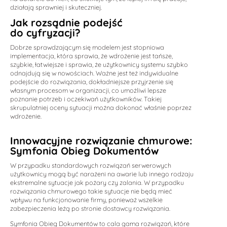
działają sprawniej i skuteczniej.
Jak rozsądnie podejść
do cyfryzacji?
Dobrze sprawdzającym się modelem jest stopniowa
implementacja, która sprawia, że wdrożenie jest tańsze,
szybkie, łatwiejsze i sprawia, że użytkownicy systemu szybko
odnajdują się w nowościach. Ważne jest też indywidualne
podejście do rozwiązania, dokładniejsze przyjrzenie się
własnym procesom w organizacji, co umożliwi lepsze
poznanie potrzeb i oczekiwań użytkowników. Takiej
skrupulatniej oceny sytuacji można dokonać właśnie poprzez
wdrożenie.
Innowacyjne rozwiązanie chmurowe:
Symfonia Obieg Dokumentów
W przypadku standardowych rozwiązań serwerowych
użytkownicy mogą być narażeni na awarie lub innego rodzaju
ekstremalne sytuacje jak pożary czy zalania. W przypadku
rozwiązania chmurowego takie sytuacje nie będą mieć
wpływu na funkcjonowanie firmy, ponieważ wszelkie
zabezpieczenia leżą po stronie dostawcy rozwiązania.
Symfonia Obieg Dokumentów to cala gama rozwiązań, które