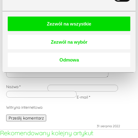
Wyślij komentarz
Twój adres e-mail nie zostanie opublikowany.
Wymagane
pola są oznaczone
*
Zezwól na wszystkie
Komentarz
*
Zezwól na wybór
Odmowa
Nazwa
*
E-mail
*
Witryna internetowa
Prześlij komentarz
31 sierpnia 2022
Rekomendowany kolejny artykuł: