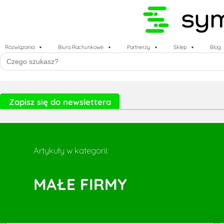
Rozwiązania
Biura Rachunkowe
Partnerzy
Sklep
Blog
Search
for:
Zapisz się do newslettera
Artykuły w kategorii:
MAŁE FIRMY