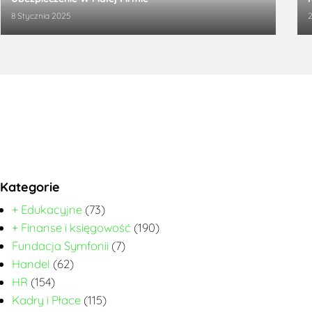
8 Stycznia 2025
2
Kategorie
+ Edukacyjne
(73)
+ Finanse i księgowość
(190)
Fundacja Symfonii
(7)
Handel
(62)
HR
(154)
Kadry i Płace
(115)