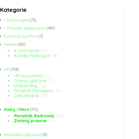
Kategorie
+ Edukacyjne
(73)
+ Finanse i księgowość
(185)
Fundacja Symfonii
(7)
Handel
(62)
E-commerce
(31)
Kanały tradycyjne
(18)
HR
(154)
HR przyszłości
(2)
Oceny cykliczne
(7)
Onboarding
(10)
Poradnik Managera
(74)
Zatrudnianie
(39)
Kadry i Płace
(115)
Poradnik Kadrowej
(89)
Zmiany prawne
(14)
Narzędzia cyfryzacji
(8)