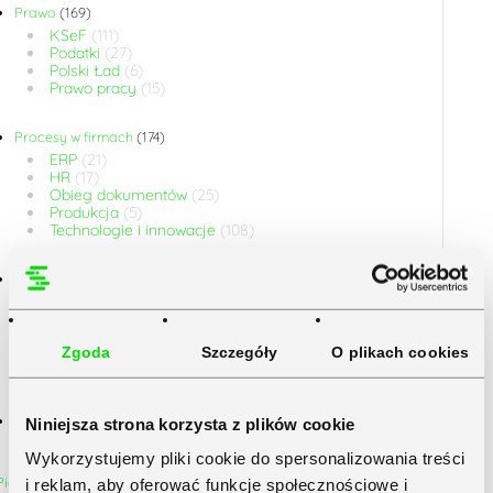
Prawo
(169)
KSeF
(111)
Podatki
(27)
Polski Ład
(6)
Prawo pracy
(15)
Procesy w firmach
(174)
ERP
(21)
HR
(17)
Obieg dokumentów
(25)
Produkcja
(5)
Technologie i innowacje
(108)
Rozwój firmy
(199)
Biura Rachunkowe
(35)
Duże firmy
(11)
JDG
(57)
Zgoda
Szczegóły
O plikach cookies
Małe firmy
(31)
Średnie firmy
(13)
Sektor publiczny
(1)
Niniejsza strona korzysta z plików cookie
Wykorzystujemy pliki cookie do spersonalizowania treści
i reklam, aby oferować funkcje społecznościowe i