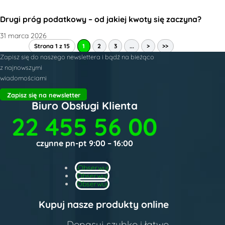
Drugi próg podatkowy – od jakiej kwoty się zaczyna?
31 marca 2026
Strona 1 z 15
1
2
3
...
>
>>
Zapisz się do naszego newslettera i bądź na bieżąco
z najnowszymi
wiadomościami
Zapisz się na newsletter
Biuro Obsługi Klienta
22 455 56 00
czynne pn-pt 9:00 – 16:00
Obserwuj
Obserwuj
Obserwuj
Kupuj nasze produkty online
Dopasuj szybko i łatwo