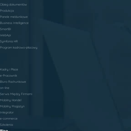
Obieg dokumentów
Produkcja
Panele meldunkowe
Business Intelligence
SmartBI
WebApi
Symfonia HR
Program kadrowo-płacowy
Kadry i Płace
e-Pracownik
Biuro Rachunkowe
on-line
Serwis Między Firmami
Mobilny Handel
Mobilny Magazyn
Integrator
e-commerce
Szkolenia
Blog