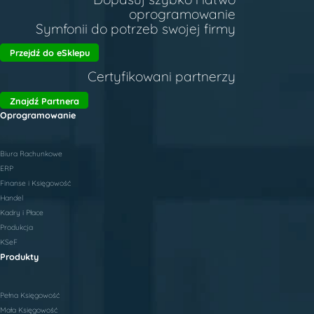
oprogramowanie
Symfonii do potrzeb swojej firmy
Przejdź do eSklepu
Certyfikowani partnerzy
Znajdź Partnera
Oprogramowanie
Biura Rachunkowe
ERP
Finanse i Księgowość
Handel
Kadry i Płace
Produkcja
KSeF
Produkty
Pełna Księgowość
Mała Księgowość