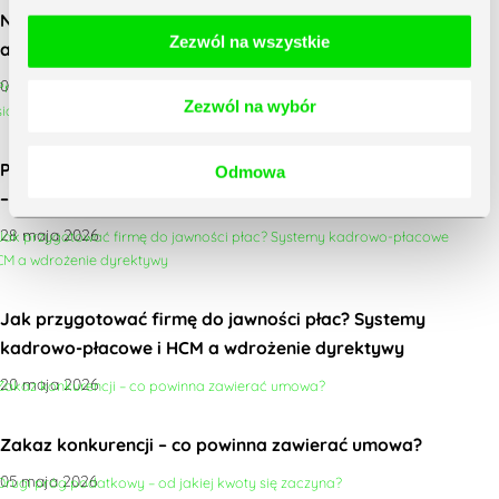
Nowe przepisy o równości i jawności wynagrodzeń:
Zezwól na wszystkie
aktualna wersja projektu (kwiecień 2026)
02 czerwca 2026
Zezwól na wybór
Program do fakturowania dla mikroprzedsiębiorstw
Odmowa
– co powinien posiadać? Ranking funkcji
28 maja 2026
Jak przygotować firmę do jawności płac? Systemy
kadrowo-płacowe i HCM a wdrożenie dyrektywy
20 maja 2026
Zakaz konkurencji – co powinna zawierać umowa?
05 maja 2026