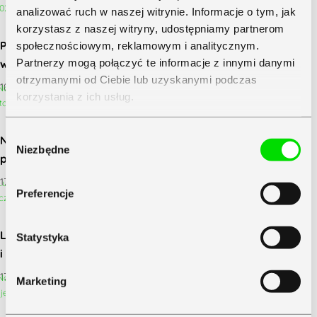
analizować ruch w naszej witrynie. Informacje o tym, jak
korzystasz z naszej witryny, udostępniamy partnerom
Pierwsza lista płac w firmie: jak naliczyć
społecznościowym, reklamowym i analitycznym.
wynagrodzenie pracownika w 2026 r.?
Partnerzy mogą połączyć te informacje z innymi danymi
otrzymanymi od Ciebie lub uzyskanymi podczas
10 lipca 2026
korzystania z ich usług.
Zapoznaj się z
Polityką Prywatności
Symfonii
Wybór
Nowelizacja przepisów o PIP: umowy cywilno-prawne
Niezbędne
zgody
przekształcane w etat – szykuje się rewolucja?
17 czerwca 2026
Preferencje
Luka płacowa w Polsce – optymistyczne dane
Statystyka
i nieoptymistyczna rzeczywistość
17 czerwca 2026
Marketing