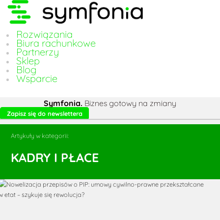
Rozwiązania
Biura rachunkowe
Partnerzy
Sklep
Blog
Wsparcie
Symfonia.
Biznes gotowy na zmiany
Zapisz się do newslettera
Artykuły w kategorii:
KADRY I PŁACE