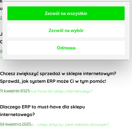
E-commerce, który naprawdę działa. Jak
uporządkować sprzedaż i zacząć rosnąć z ERP?
Zezwól na wszystkie
20 czerwca 2025
Zezwól na wybór
Jak zwiększyć sprzedaż w sklepie stacjonarnym?
Case study ŁKS Łódź
Odmowa
02 czerwca 2025
Chcesz zwiększyć sprzedaż w sklepie internetowym?
Sprawdź, jak system ERP może Ci w tym pomóc!
11 kwietnia 2025
Dlaczego ERP to must-have dla sklepu
internetowego?
04 kwietnia 2025