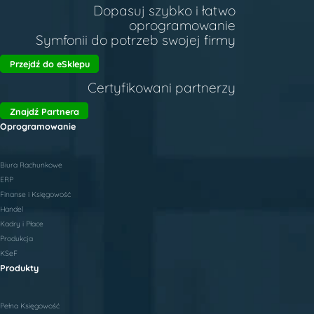
Dopasuj szybko i łatwo
oprogramowanie
Symfonii do potrzeb swojej firmy
Przejdź do eSklepu
Certyfikowani partnerzy
Znajdź Partnera
Oprogramowanie
Biura Rachunkowe
ERP
Finanse i Księgowość
Handel
Kadry i Płace
Produkcja
KSeF
Produkty
Pełna Księgowość