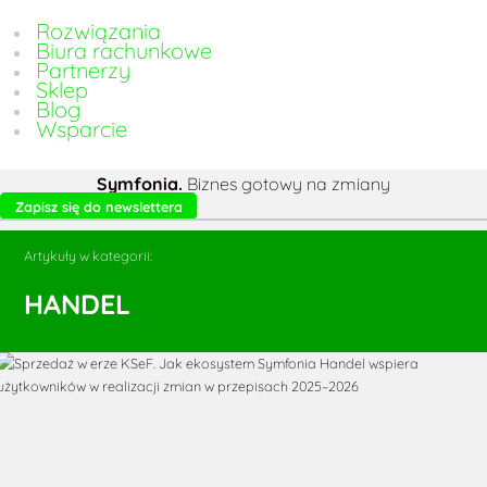
Rozwiązania
Biura rachunkowe
Partnerzy
Sklep
Blog
Wsparcie
Symfonia.
Biznes gotowy na zmiany
Zapisz się do newslettera
Artykuły w kategorii:
HANDEL