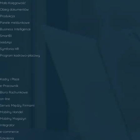
Mała Księgowość
Obieg dokumentów
Produkcja
Panele meldunkowe
Business Intelligence
SmartBI
WebApi
Symfonia HR
Program kadrowo-płacowy
Kadry i Płace
e-Pracownik
Biuro Rachunkowe
on-line
Serwis Między Firmami
Mobilny Handel
Mobilny Magazyn
Integrator
e-commerce
Szkolenia