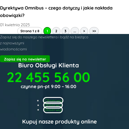
Dyrektywa Omnibus – czego dotyczy i jakie nakłada
obowiązki?
01 kwietnia 2025
Strona 1 z 8
1
2
3
...
>
>>
Zapisz się do naszego newslettera i bądź na bieżąco
z najnowszymi
wiadomościami
Zapisz się na newsletter
Biuro Obsługi Klienta
22 455 56 00
czynne pn-pt 9:00 – 16:00
Obserwuj
Obserwuj
Obserwuj
Kupuj nasze produkty online