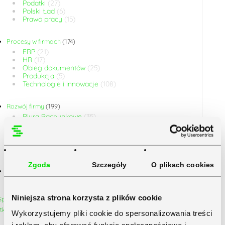
Podatki
(27)
Polski Ład
(6)
Prawo pracy
(15)
Procesy w firmach
(174)
ERP
(21)
HR
(17)
Obieg dokumentów
(25)
Produkcja
(5)
Technologie i innowacje
(108)
Rozwój firmy
(199)
Biura Rachunkowe
(35)
Duże firmy
(11)
JDG
(57)
Małe firmy
(31)
Średnie firmy
(13)
Zgoda
Szczegóły
O plikach cookies
Sektor publiczny
(1)
Niniejsza strona korzysta z plików cookie
Wykorzystujemy pliki cookie do spersonalizowania treści