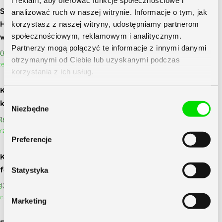
i reklam, aby oferować funkcje społecznościowe i
Sprzedaż w erze KSeF. Jak ekosystem Symfonia
analizować ruch w naszej witrynie. Informacje o tym, jak
Handel wspiera użytkowników w realizacji zmian
korzystasz z naszej witryny, udostępniamy partnerom
społecznościowym, reklamowym i analitycznym.
w przepisach 2025–2026
Partnerzy mogą połączyć te informacje z innymi danymi
09 czerwca 2026
otrzymanymi od Ciebie lub uzyskanymi podczas
korzystania z ich usług.
KSeF w handlu to koszmar? 9 powodów, dla
Zapoznaj się z
Polityką Prywatności
Symfonii
Wybór
których Twoja firma zyska na tej zmianie
Niezbędne
zgody
16 lutego 2026
Preferencje
KSeF w firmie handlowej: jak zorganizować obieg
faktur zakupowych i sprzedażowych?
Statystyka
12 lutego 2026
Marketing