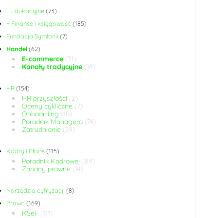
+ Edukacyjne
(73)
+ Finanse i księgowość
(185)
Fundacja Symfonii
(7)
Handel
(62)
E-commerce
(31)
Kanały tradycyjne
(18)
HR
(154)
HR przyszłości
(2)
Oceny cykliczne
(7)
Onboarding
(10)
Poradnik Managera
(74)
Zatrudnianie
(39)
Kadry i Płace
(115)
Poradnik Kadrowej
(89)
Zmiany prawne
(14)
Narzędzia cyfryzacji
(8)
Prawo
(169)
KSeF
(111)