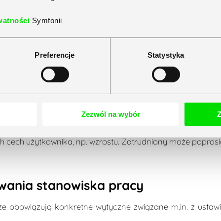
e wyposażone w:
watności
Symfonii
ntującą ustawienie ekranu na wysokości oczu pracownika
Preferencje
Statystyka
ia
e związane z ustawieniem monitora, niezbędnym wyposa
Zezwól na wybór
Z
 taki sposób, aby znajdowały się w zasięgu kończyn gór
. Co więcej, na życzenie pracownika stanowisko pracy nal
h cech użytkownika, np. wzrostu. Zatrudniony może popros
wania stanowiska pracy
ze obowiązują konkretne wytyczne związane m.in. z usta