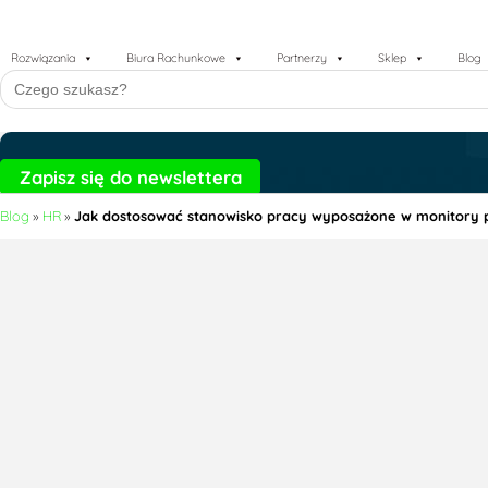
Rozwiązania
Biura Rachunkowe
Partnerzy
Sklep
Blog
Search
for:
Zapisz się do newslettera
Blog
»
HR
»
Jak dostosować stanowisko pracy wyposażone w monitory