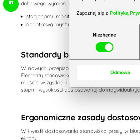
dobowego wymiaru czasu pracy. Powinny być on
Zapoznaj się z
Polityką Pry
stacjonarny monitor ekranowy/podstawkę gwara
dodatkową mysz i klawiaturę komputerową.
Wybór
Niezbędne
zgody
Standardy branżowe i zalecen
W nowych przepisach widnieją dokładne wytyczn
Odmowa
Elementy stanowiska muszą być rozmieszczone w
mieścić wszystkie niezbędne sprzęty i materiały
stopni i wysokości dostosowanej do indywidualnyc
Ergonomiczne zasady dostoso
W kwestii dostosowania stanowiska pracy w biur
ekranu.