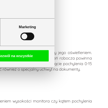
Informacja
;
o warunkach
zatrudnienia
— wzór, termin
Marketing
i obowiązki
pracodawcy
w 2026 r.
czytaj dalej
żeniem stanowiska pracy czy jego oświetleniem.
ezwól na wszystkie
nych pracownika – a przestrzeń robocza powinna
eży wyposażyć w podnóżek o kącie pochylenia 0-15
ić również o specjalny uchwyt na dokumenty.
wieniem wysokości monitora czy kątem pochylenia