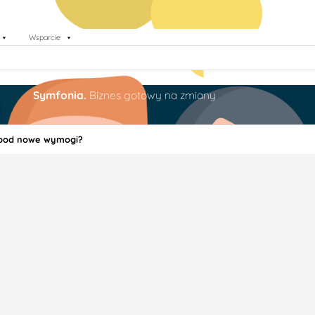
Wsparcie
Symfonia.
Biznes gotowy na zmiany
 pod nowe wymogi?