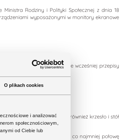
inistra Rodziny i Polityki Społecznej z dnia 18
 urządzeniami wyposażonymi w monitory ekranowe
owe aktualizuje obowiązujące wcześniej przepisy
owym wyposażeniem, w tym:
Rekomendowany
O plikach cookies
kolejny artykuł:
ołecznościowe i analizować
 przy komputerze obejmuje również krzesło i stół
artnerom społecznościowym,
y podnóżek.
anymi od Ciebie lub
anym stanowisku pracy przez co najmniej połowę