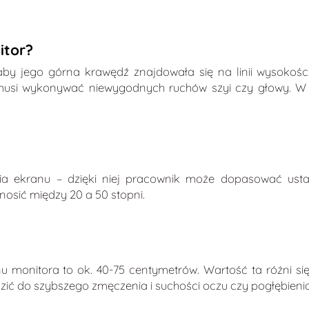
itor?
 aby jego górna krawędź znajdowała się na linii wysokoś
ie musi wykonywać niewygodnych ruchów szyi czy głowy. W
ia ekranu – dzięki niej pracownik może dopasować usta
osić między 20 a 50 stopni.
onitora to ok. 40-75 centymetrów. Wartość ta różni się 
ić do szybszego zmęczenia i suchości oczu czy pogłębienia