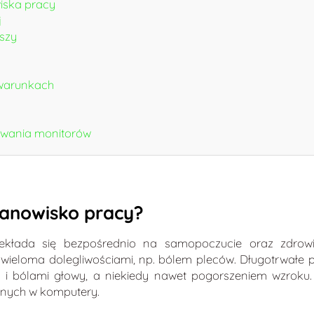
iska pracy
j
szy
 warunkach
owania monitorów
tanowisko pracy?
ekłada się bezpośrednio na samopoczucie oraz zdrowi
 wieloma dolegliwościami, np. bólem pleców. Długotrwałe 
 i bólami głowy, a niekiedy nawet pogorszeniem wzroku.
onych w komputery.