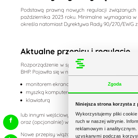
Podstawą prawną nowych regulacji związanych ze
października 2023 roku. Minimalne wymagania w
określa natomiast Dyrektywa Rady 90/270/EWG z 
Aktualne przepisy i regulacje
Rozporządzenie w sprawie bezpieczeństwa i higi
BHP. Pojawiła się w nim m.in. szczegółowa defini
monitorem ekranowym;
Zgoda
myszką komputerową;
klawiaturą
Niniejsza strona korzysta z
Wykorzystujemy pliki cookie 
lub innymi wejściowymi urządzeniami, a także op
ruch w naszej witrynie. Inf
oraz (opcjonalnie) wyposażenie dodatkowe – m.in.
reklamowym i analitycznym. 
Nowe przepisy wiążą się również z nowymi zasa
uzyskanymi podczas korzysta