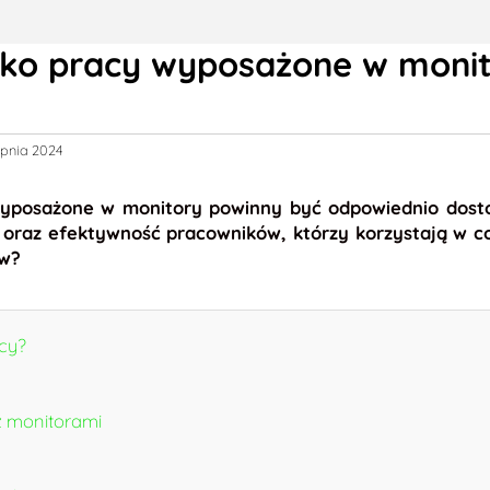
sko pracy wyposażone w moni
rpnia 2024
wyposażone w monitory powinny być odpowiednio dosto
ść oraz efektywność pracowników, którzy korzystają w
ów?
cy?
z monitorami