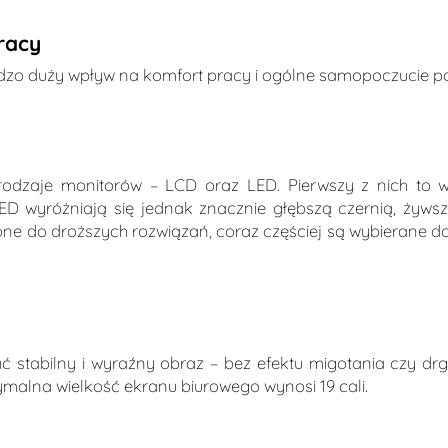
racy
zo duży wpływ na komfort pracy i ogólne samopoczucie p
odzaje monitorów – LCD oraz LED. Pierwszy z nich to w
ED wyróżniają się jednak znacznie głębszą czernią, żyws
one do droższych rozwiązań, coraz częściej są wybierane d
 stabilny i wyraźny obraz – bez efektu migotania czy d
ymalna wielkość ekranu biurowego wynosi 19 cali.