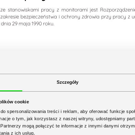
 stanowiskami pracy z monitorami jest Rozporządzenie M
 zakresie bezpieczeństwa i ochrony zdrowia przy pracy z
dnia 29 maja 1990 roku.
eny pracy na stanowiskach wyposażonych w monitory ekran
cja stanowiska pracy – to przestrzeń pracy wraz z podstaw
Szczegóły
 plików cookie
do spersonalizowania treści i reklam, aby oferować funkcje sp
rogramowaniem z interfejsem użytkownika. Stanowisko pracy
ormacje o tym, jak korzystasz z naszej witryny, udostępniamy p
 drukarkę, skaner, stację dysków, uchwyt na dokumenty cz
Partnerzy mogą połączyć te informacje z innymi danymi otrzym
dami dotyczącymi systemów przenośnych używanych na d
nia z ich usług.