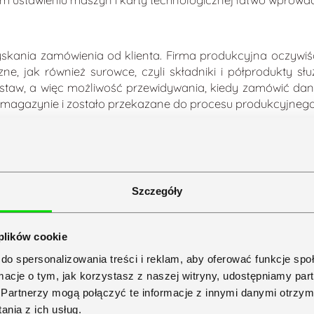
skania zamówienia od klienta. Firma produkcyjna oczywi
ne, jak również surowce, czyli składniki i półprodukty s
staw, a więc możliwość przewidywania, kiedy zamówić daną 
 w magazynie i zostało przekazane do procesu produkcyjnego
ukcyjnym. W tym kontekście mamy do czynienia z sam
rzykład wystygnąć, jak również mają określoną wydajność
dostawę: raz jest to dostawa z własnym transportem firmy 
Szczegóły
lnie. Zamykamy cały proces wydaniem i fakturą do zapłaty.
 plików cookie
do spersonalizowania treści i reklam, aby oferować funkcje sp
ormacje o tym, jak korzystasz z naszej witryny, udostępniamy p
jnej na cenę końcową i zysk operacyj
Partnerzy mogą połączyć te informacje z innymi danymi otrzym
nia z ich usług.