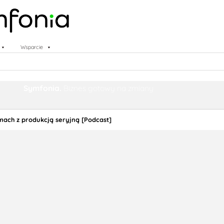
Wsparcie
Symfonia.
Biznes gotowy na zmiany
mach z produkcją seryjną [Podcast]