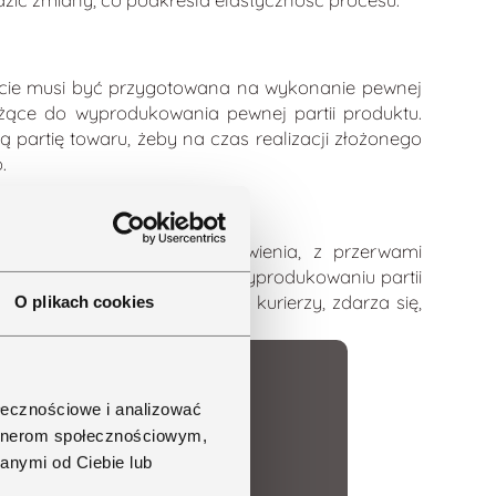
ście musi być przygotowana na wykonanie pewnej
łużące do wyprodukowania pewnej partii produktu.
partię towaru, żeby na czas realizacji złożonego
.
ą realizacją danego zamówienia, z przerwami
 dzienną ciągłej pracy. Po wyprodukowaniu partii
Rekomendowany
produkcyjnej, czasami są to kurierzy, zdarza się,
O plikach cookies
kolejny artykuł:
ołecznościowe i analizować
artnerom społecznościowym,
ny
anymi od Ciebie lub