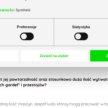
watności
Symfonii
Preferencje
Statystyka
dukcją seryjną?
rodukcję można robić na zamówienie. Sporą rolę odgrywaj
 ekonomiczną w kraju i na świecie. Produkcję seryjną cha
odele, płytki, opakowania czy dekoracje. Wszystko zależy 
Zezwól na wybór
Z
prawdę na zamówieniach, a może ma swoich odbiorców i pracu
st jej powtarzalność oraz stosunkowo duża ilość wytw
ch gardeł” i przestojów?
dnią ilość maszyn, zespół ludzi, którzy mogą pracować w