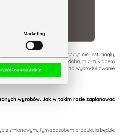
Jak zbudować
spójną bazę
wiedzy o produkcji
dzięki Symfonii
ERP? Przykład
Marketing
Piwniczanki
czytaj dalej
ą tu trendy zakupowe. Tu popyt nie jest ciągły,
rakteryzuje sezonowość, dlatego dobrym przykładem
od tego, czy klient jest gotowy na wyprodukowanie
ezwól na wszystkie
je na kontraktach.
arzanych wyrobów. Jak w takim razie zaplanować
 trybie zmianowym. Tym sposobem produkcja będzie