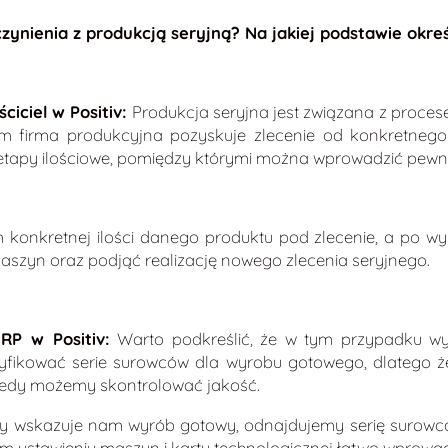
ynienia z produkcją seryjną? Na jakiej podstawie okre
ciciel w Positiv:
Produkcja seryjna jest związana z procese
 firma produkcyjna pozyskuje zlecenie od konkretnego 
a etapy ilościowe, pomiędzy którymi można wprowadzić pew
 konkretnej ilości danego produktu pod zlecenie, a po wyp
szyn oraz podjąć realizację nowego zlecenia seryjnego.
RP w Positiv:
Warto podkreślić, że w tym przypadku wy
yfikować serie surowców dla wyrobu gotowego, dlatego że
tedy możemy skontrolować jakość.
óry wskazuje nam wyrób gotowy, odnajdujemy serię surowca
ym ustawieniu maszyn i karty technologicznej łatwo wprowa