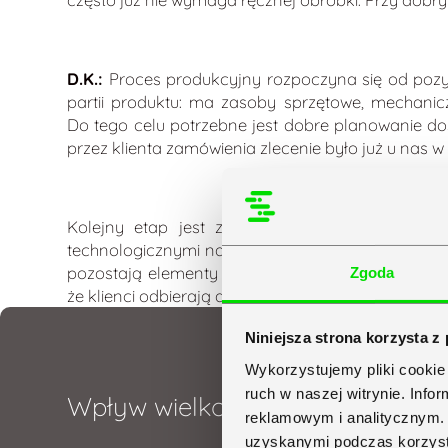
D.K.:
Proces produkcyjny rozpoczyna się od pozy
partii produktu: ma zasoby sprzętowe, mechanicz
Do tego celu potrzebne jest dobre planowanie do
przez klienta zamówienia zlecenie było już u nas
Kolejny etap jest związany z procesem prod
technologicznymi na maszynach, które muszą na p
pozostają elementy logistyki. Trzeba zaplanować 
Zgoda
że klienci odbierają daną partię towaru samodzie
Niniejsza strona korzysta z
Wykorzystujemy pliki cookie 
ruch w naszej witrynie. Inf
Wpływ wielkości partii produkcy
reklamowym i analitycznym. 
uzyskanymi podczas korzysta