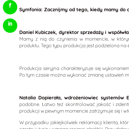
Symfonia: Zacznijmy od tego, kiedy mamy do cz
Daniel Kubiczek, dyrektor sprzedaży i współwłaś
Mamy z nią do czynienia w momencie, w którym
produktu. Tego typu produkcja jest podzielona n
Produkcja seryjna charakteryzuje się wykonaniem
Po tym czasie można wykonać zmianę ustawień ma
Natalia Dopierała, wdrożeniowiec systemów E
podobne. Łatwo też skontrolować jakość i zident
produkcji w pewnym momencie zatrzymuje się i w
W przypadku jakiejkolwiek reklamacji klienta, kt
często już nie wymaga ręcznej obróbki. Przy dobr