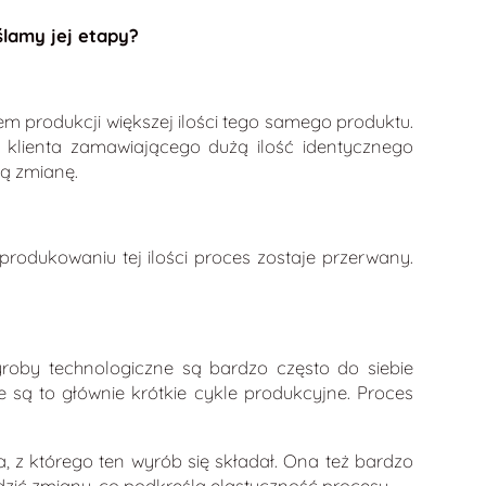
ślamy jej etapy?
m produkcji większej ilości tego samego produktu.
klienta zamawiającego dużą ilość identycznego
ną zmianę.
rodukowaniu tej ilości proces zostaje przerwany.
roby technologiczne są bardzo często do siebie
 są to głównie krótkie cykle produkcyjne. Proces
, z którego ten wyrób się składał. Ona też bardzo
dzić zmiany, co podkreśla elastyczność procesu.