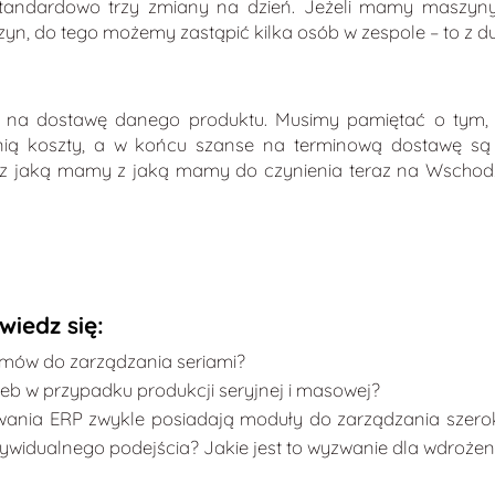
 standardowo trzy zmiany na dzień. Jeżeli mamy maszyn
szyn, do tego możemy zastąpić kilka osób w zespole – to z 
emy na dostawę danego produktu. Musimy pamiętać o tym,
 nią koszty, a w końcu szanse na terminową dostawę są
na, z jaką mamy z jaką mamy do czynienia teraz na Wscho
wiedz się:
ramów do zarządzania seriami?
eb w przypadku produkcji seryjnej i masowej?
ania ERP zwykle posiadają moduły do zarządzania szerok
dywidualnego podejścia? Jakie jest to wyzwanie dla wdroże