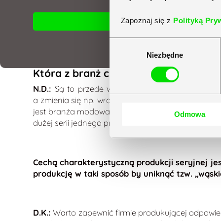
Zapoznaj się z
Polityką Pry
Obejrzyj nagranie webinarium
Wybór
Niezbędne
zgody
Która z branż charakteryzuje się pro
N.D.:
Są to przede wszystkim branże, w których p
a zmienia się np. wraz z porą roku bądź sytuacją
jest branża modowa, gdzie często zmieniają się m
Odmowa
dużej serii jednego produktu i czy działa tak na
Cechą charakterystyczną produkcji seryjnej je
produkcję w taki sposób by uniknąć tzw. „wąski
D.K.:
Warto zapewnić firmie produkującej odpowie