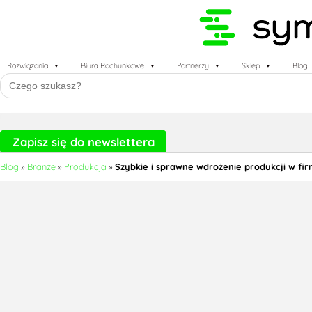
Rozwiązania
Biura Rachunkowe
Partnerzy
Sklep
Blog
Search
for:
Zapisz się do newslettera
Blog
»
Branże
»
Produkcja
»
Szybkie i sprawne wdrożenie produkcji w fir