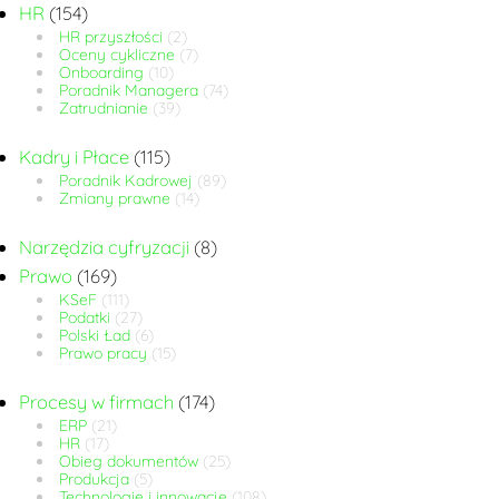
HR
(154)
HR przyszłości
(2)
Oceny cykliczne
(7)
Onboarding
(10)
Poradnik Managera
(74)
Zatrudnianie
(39)
Kadry i Płace
(115)
Poradnik Kadrowej
(89)
Zmiany prawne
(14)
Narzędzia cyfryzacji
(8)
Prawo
(169)
KSeF
(111)
Podatki
(27)
Polski Ład
(6)
Prawo pracy
(15)
Procesy w firmach
(174)
ERP
(21)
HR
(17)
Obieg dokumentów
(25)
Produkcja
(5)
Technologie i innowacje
(108)