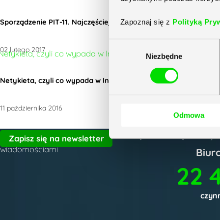
Sporządzenie PIT-11. Najczęściej zadawane pytania
Zapoznaj się z
Polityką Pry
Wybór
02 lutego 2017
Niezbędne
zgody
Netykieta, czyli co wypada w Internecie
11 października 2016
Odmowa
Zapisz się do naszego newslettera i bądź na bieżąco z naj
Zapisz się na newsletter
wiadomościami
Biur
22 
czynn