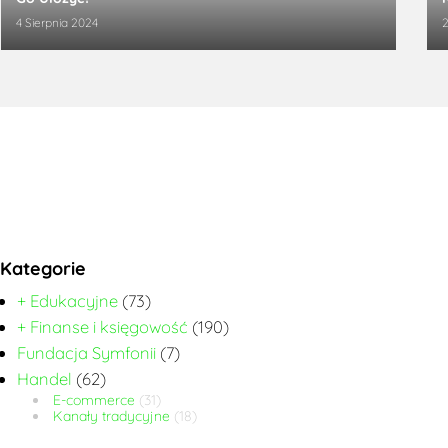
4 Sierpnia 2024
2
Kategorie
+ Edukacyjne
(73)
+ Finanse i księgowość
(190)
Fundacja Symfonii
(7)
Handel
(62)
E-commerce
(31)
Kanały tradycyjne
(18)