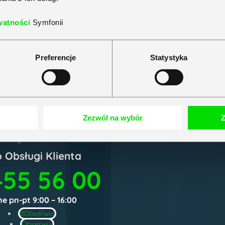
watności
Symfonii
Preferencje
Statystyka
Zezwól na wybór
Z
Strona 16 z 16
<<
<
...
14
15
16
nowszymi
o Obsługi Klienta
455 56 00
e pn-pt 9:00 – 16:00
Obserwuj
Obserwuj