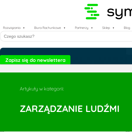
Rozwiązania
Biura Rachunkowe
Partnerzy
Sklep
Blog
Search
for:
Zapisz się do newslettera
Artykuły w kategorii:
ZARZĄDZANIE LUDŹMI