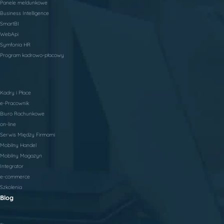
Panele meldunkowe
Business Intelligence
SmartBI
WebApi
Symfonia HR
Program kadrowo-płacowy
Kadry i Płace
e-Pracownik
Biuro Rachunkowe
on-line
Serwis Między Firmami
Mobilny Handel
Mobilny Magazyn
Integrator
e-commerce
Szkolenia
Blog