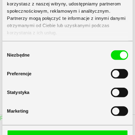
Twój adres e-mail nie zostanie opublikowany.
Wymagane
korzystasz z naszej witryny, udostępniamy partnerom
pola są oznaczone
*
społecznościowym, reklamowym i analitycznym.
Partnerzy mogą połączyć te informacje z innymi danymi
Komentarz
*
otrzymanymi od Ciebie lub uzyskanymi podczas
korzystania z ich usług.
Zapoznaj się z
Polityką Prywatności
Symfonii
Wybór
Niezbędne
zgody
Nazwa
*
Preferencje
E-mail
*
Statystyka
Witryna internetowa
Prześlij komentarz
Marketing
5 października 2020
Rekomendowany kolejny artykuł: