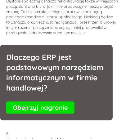
Dystans społeczny oznacza rekonfigurację także w miejscach
pracy. Zarówno biura, jak i linie produkcyjne muszą przejść
zmianę. Także interakcje między pracownikami będą
podlegać zasadzie dystansu społecznego. Niekiedy będzie
to oznaczało konieczność reorganizacji przestrzeni biurowej,
innym razem – pracy zmianowej, by mniej pracowników
przebywało jednocześnie w jednym miejscu.
Dlaczego ERP jest
podstawowym narzędziem
informatycznym w firmie
handlowej?
Obejrzyj nagranie