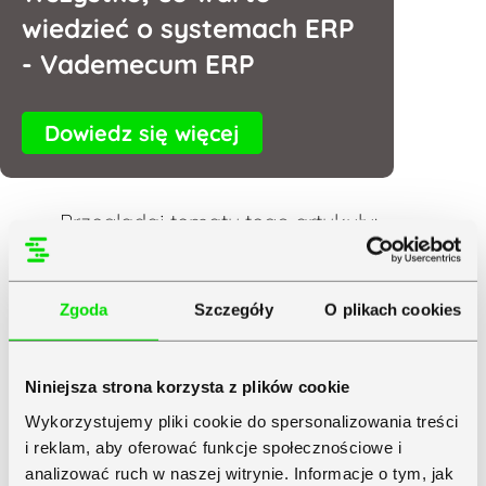
wiedzieć o systemach ERP
- Vademecum ERP
Dowiedz się więcej
Przeglądaj tematy tego artykułu:
ERP
|
Konkurencyjność
|
Oprogramowanie Dla Firm
|
Przedsiębiorczość
|
Strategie Biznesowe
|
Symfonia
|
Tarcza
Zgoda
Szczegóły
O plikach cookies
Antykryzysowa
|
Trendy
|
Zarządzanie Biznesem
|
Zarządzanie
Łańcuchem Dostaw
|
Zarządzanie Zmianą
Niniejsza strona korzysta z plików cookie
Wykorzystujemy pliki cookie do spersonalizowania treści
0 komentarzy
i reklam, aby oferować funkcje społecznościowe i
Wyślij komentarz
analizować ruch w naszej witrynie. Informacje o tym, jak