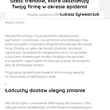
Sześć trendów, które ukształtują
Twoją firmę w okresie epidemii
Łukasz Sylwestrzuk
Inżynier systemów ERP
Długość czytania:
Niezależnie od tego, czy gospodarka będzie powoli
wychodzić z lockdownu, czy wkraczać w kolejne jego fazy –
warto pomyśleć o tworzeniu długoterminowej wizji dla swojej
firmy. Zmiany na rynku nie muszą oznaczać, że musisz
ograniczać się jedynie do reagowania na to, co się dzieje
w otoczeniu biznesowym. Możesz strategicznie spojrzeć
w przyszłość i wykorzystać trudną sytuację do zbudowania
jeszcze silniejszego biznesu.
Przyjrzymy się niektórym trendom, które mogą wpłynąć
na Twój biznes w najbliższym czasie
Łańcuchy dostaw ulegną zmianie
Nie chodzi tylko o znalezienie alternatywy dla dostaw z Chin,
zdecydowanie największego źródła towarów napływających