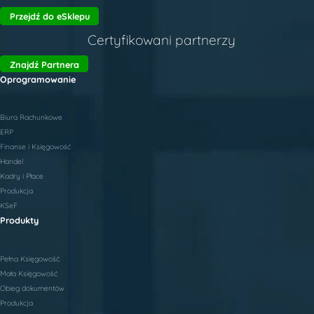
Przejdź do eSklepu
Certyfikowani partnerzy
Znajdź Partnera
Oprogramowanie
Biura Rachunkowe
ERP
Finanse i Księgowość
Handel
Kadry i Płace
Produkcja
KSeF
Produkty
Pełna Księgowość
Mała Księgowość
Obieg dokumentów
Produkcja