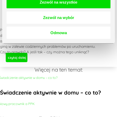
Zezwól na wszystkie
Wdrożenie ERP – jak długo trwa, ile kosztuje, jak
Zezwól na wybór
się do tego przygotować? Poznaj fakty i mity!
Pewnie słyszałeś, że wdrożenie systemu ERP nie jest łatwe, że jest
Odmowa
drogie (a nawet: bardzo drogie), że z reguły się nie udaje,
a potencjalne i liczne korzyści pokazywane podczas prezentacji
giną w zalewie codziennych problemów po uruchomieniu.
Czy to prawda? A jeśli tak – czy można tego uniknąć?
czytaj dalej
Więcej na ten temat:
Świadczenie aktywnie w domu – co to?