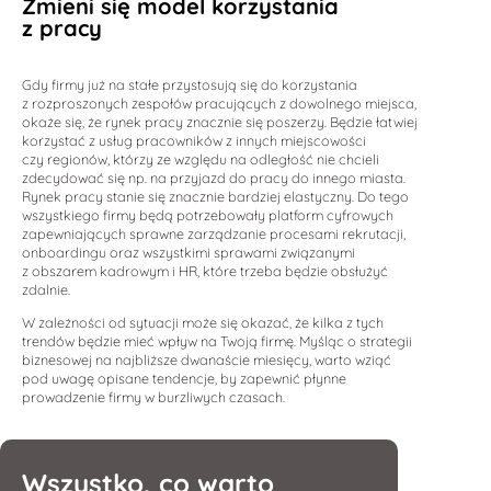
Zmieni się model korzystania
z pracy
Gdy firmy już na stałe przystosują się do korzystania
z rozproszonych zespołów pracujących z dowolnego miejsca,
okaże się, że rynek pracy znacznie się poszerzy. Będzie łatwiej
korzystać z usług pracowników z innych miejscowości
czy regionów, którzy ze względu na odległość nie chcieli
zdecydować się np. na przyjazd do pracy do innego miasta.
Rynek pracy stanie się znacznie bardziej elastyczny. Do tego
wszystkiego firmy będą potrzebowały platform cyfrowych
zapewniających sprawne zarządzanie procesami rekrutacji,
onboardingu oraz wszystkimi sprawami związanymi
z obszarem kadrowym i HR, które trzeba będzie obsłużyć
zdalnie.
W zależności od sytuacji może się okazać, że kilka z tych
trendów będzie mieć wpływ na Twoją firmę. Myśląc o strategii
biznesowej na najbliższe dwanaście miesięcy, warto wziąć
pod uwagę opisane tendencje, by zapewnić płynne
prowadzenie firmy w burzliwych czasach.
Wszystko, co warto