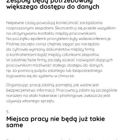
Zespoły będą potrzebowały
większego dostępu do danych
Niepewne czasy powodują konieczność zarządzania
rozproszonymi zespołami. Skoncentruj się przede wszystkim
na utrzymywaniu kontaktu między pracownikami.
Na początku epidemii priorytetem były wideokonferencje.
Później zaczęto coraz chętniej sięgać po narzędzia
do cyfrowej wymiany dokumentów między firmą
a kontrahentami bądź między członkami zespołów.
W ostatniej fazie firmy zaczęły szukać rozwiązań dających
pracownikom możliwość stałego dostępu do danych,
np. za pomocą pulpitu zdalnego lub bezpośredniego
logowania się do systemu w chmurze.
Organizując pracę zdalną, pamiętaj, jak ważne jest
bezpieczeństwo informacji. Pracownicy zdalni są szczególnie
narażeni na ataki hakerskie i phishingowe, zwłaszcza jeśli
używają własnego sprzętu.
Miejsca pracy nie będą już takie
same