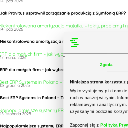
14 lipca 2026
Jak Provitus usprawnił zarządzanie produkcją z Symfonią ERP?
14 lipca 2026
Niekontrolowana amortyzacja majątku – fakty, problemy i ryzy
17 marca 2026
Zgoda
ERP dla małych firm – jak wybrać odpowiednie oprogramowani
Niniejsza strona korzysta z
08 grudnia 2025
Wykorzystujemy pliki cookie 
Best ERP Systems in Poland – Top 5 Ranking & Compliance Guid
ruch w naszej witrynie. Inf
reklamowym i analitycznym. 
uzyskanymi podczas korzysta
15 listopada 2025
Zapoznaj się z
Polityką Pry
Najpopularniejsze systemy ERP w Polsce – TOP 5 najlepszych r