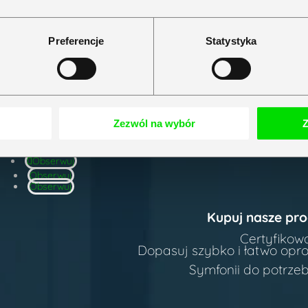
Strona 1 z 15
1
2
3
...
>
>>
Preferencje
Statystyka
nowszymi
o Obsługi Klienta
455 56 00
Zezwól na wybór
Z
e pn-pt 9:00 – 16:00
Obserwuj
Obserwuj
Obserwuj
Kupuj nasze pro
Certyfikow
Dopasuj szybko i łatwo op
Symfonii do potrzeb