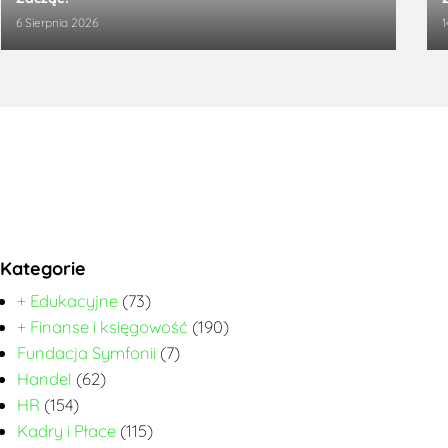
6 Sierpnia 2026
1
Kategorie
+ Edukacyjne
(73)
+ Finanse i księgowość
(190)
Fundacja Symfonii
(7)
Handel
(62)
HR
(154)
Kadry i Płace
(115)