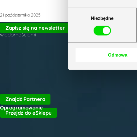
Wybór
21 października 2025
Niezbędne
zgody
Zapisz się do naszego newslettera i bądź na bieżąco z naj
Zapisz się na newsletter
wiadomościami
Biur
22 
Odmowa
czynn
Znajdź Partnera
Oprogramowanie
Przejdź do eSklepu