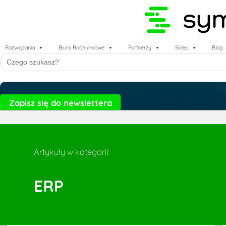
Rozwiązania
Biura Rachunkowe
Partnerzy
Sklep
Blog
Search
for:
Zapisz się do newslettera
Artykuły w kategorii:
ERP