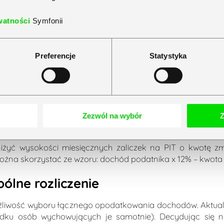
: 12% – kwota zmniejszająca podatek 3600 zł;
 zł: 10 800 zł + 32% nadwyżki ponad 120 000 zł.
watności
Symfonii
Preferencje
Statystyka
Wartość podatku
zwolnienie z podatku dochod
12% od nadwyżki ponad 30 00
10 800 zł + 32% z nadwyżki p
Zezwól na wybór
Z
dochodów?
yć wysokości miesięcznych zaliczek na PIT o kwotę zm
a skorzystać ze wzoru: dochód podatnika x 12% – kwota 
ólne rozliczenie
możliwość wyboru łącznego opodatkowania dochodów. Aktual
adku osób wychowujących je samotnie). Decydując się na