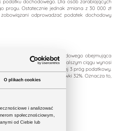
rok podatku dochodowego. Dla osób zarabiających
o progu. Ostatecznie jednak zmiana z 30 000 zł
są zobowiązani odprowadzać podatek dochodowy
tkowe. Stawka podatku dochodowego obejmująca
ł). Limit progu dla młodych w dalszym ciągu wynosi
y solidarnościowej – to inaczej 3 próg podatkowy.
wego obliczonego według stawki 32%. Oznacza to,
O plikach cookies
tawką 4%.
Rekomendowany
kolejny artykuł:
ołecznościowe i analizować
artnerom społecznościowym,
anymi od Ciebie lub