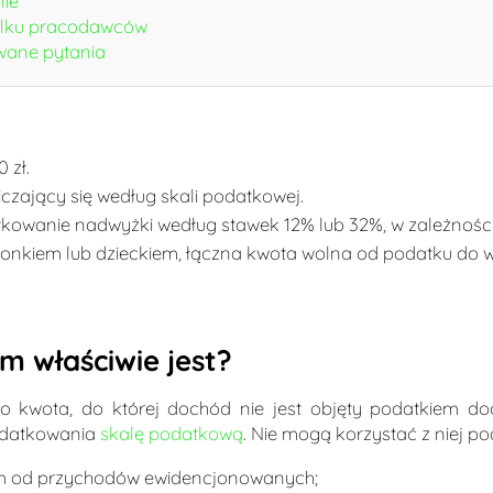
nie
kilku pracodawców
wane pytania
 zł.
iczający się według skali podatkowej.
kowanie nadwyżki według stawek 12% lub 32%, w zależnośc
żonkiem lub dzieckiem, łączna kwota wolna od podatku do w
m właściwie jest?
 kwota, do której dochód nie jest objęty podatkiem do
podatkowania
skalę podatkową
. Nie mogą korzystać z niej po
em od przychodów ewidencjonowanych;