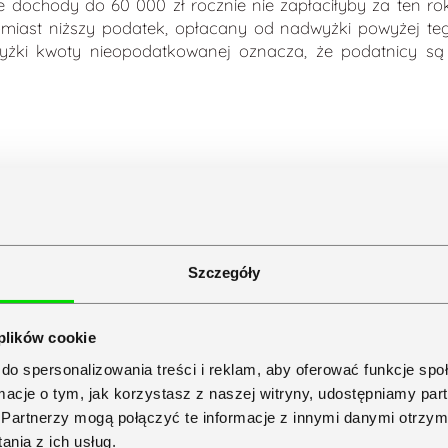
e dochody do 60 000 zł rocznie nie zapłaciłyby za ten 
miast niższy podatek, opłacany od nadwyżki powyżej teg
wyżki kwoty nieopodatkowanej oznacza, że podatnicy 
ch ogólnych (skali podatkowej) stanowią 3 progi poda
ł), z kolei w II progu podatkowym jest to 32% (od 120 000 z
 głównych progów podatku funkcjonuje również pojęcie danin
ad 1 000 000 zł – bez względu na kwotę podatku dochodo
Szczegóły
 są opodatkowane podwójnie – zarówno stawką 32%, jak i s
oszą i kogo dotyczą? – Symfonia
 plików cookie
d podatku
do spersonalizowania treści i reklam, aby oferować funkcje sp
ormacje o tym, jak korzystasz z naszej witryny, udostępniamy p
tku dochodowego, musi odprowadzić do US:
Partnerzy mogą połączyć te informacje z innymi danymi otrzym
nia z ich usług.