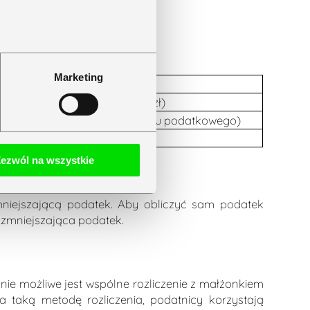
Terminy
podatkowe w 2026
roku – sprawdź,
do kiedy zapłacić
VAT, PIT i PPE!
Marketing
czytaj dalej
owego od osób fizycznych (0 zł)
0 zł (do przekroczenia II progu podatkowego)
onad 120 000 zł
ezwól na wszystkie
niejszającą podatek. Aby obliczyć sam podatek
zmniejszająca podatek.
nie możliwe jest wspólne rozliczenie z małżonkiem
 taką metodę rozliczenia, podatnicy korzystają