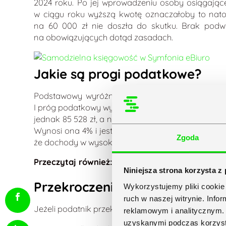
2024 roku. Po jej wprowadzeniu osoby osiągając
w ciągu roku wyższą kwotę oznaczałoby to nato
na 60 000 zł nie doszła do skutku. Brak pod
na obowiązujących dotąd zasadach.
Jakie są progi podatkowe?
Podstawowy wyróżnik opodatkowania na zasada
I próg podatkowy wynosi obecnie 12% (do 120 000 z
jednak 85 528 zł, a nie 120 000 zł. Oprócz dwóch
Wynosi ona 4% i jest obliczana od dochodów pon
Zgoda
że dochody w wysokości większej niż 1 000 000 zł
Przeczytaj również:
Progi podatkowe – ile wyn
Niniejsza strona korzysta z
Przekroczenie kwoty wolnej o
Wykorzystujemy pliki cookie 
ruch w naszej witrynie. Inf
Jeżeli podatnik przekroczy kwotę wolną od poda
reklamowym i analitycznym. 
uzyskanymi podczas korzysta