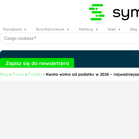
Rozwiązania
Biura Rachunkowe
Partnerzy
Sklep
Blog
Search
for:
Zapisz się do newslettera
Blog
»
Prawo
»
Podatki
»
Kwota wolna od podatku w 2026 – najważniejsz