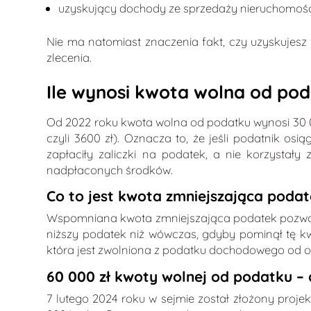
uzyskujący dochody ze sprzedaży nieruchomości,
Nie ma natomiast znaczenia fakt, czy uzyskujes
zlecenia.
Ile wynosi kwota wolna od po
Od 2022 roku kwota wolna od podatku wynosi 30 00
czyli 3600 zł). Oznacza to, że jeśli podatnik o
zapłaciły zaliczki na podatek, a nie korzystał
nadpłaconych środków.
Co to jest kwota zmniejszająca poda
Wspomniana kwota zmniejszająca podatek pozwa
niższy podatek niż wówczas, gdyby pominął tę k
która jest zwolniona z podatku dochodowego od os
60 000 zł kwoty wolnej od podatku – 
7 lutego 2024 roku w sejmie został złożony proj