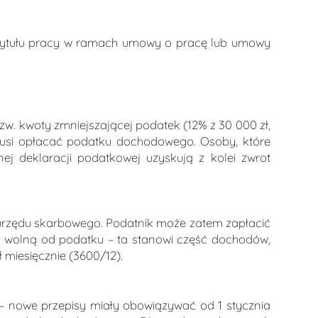
z tytułu pracy w ramach umowy o pracę lub umowy
w. kwoty zmniejszającej podatek (12% z 30 000 zł,
e musi opłacać podatku dochodowego. Osoby, które
ej deklaracji podatkowej uzyskują z kolei zwrot
zędu skarbowego. Podatnik może zatem zapłacić
ą wolną od podatku – ta stanowi część dochodów,
miesięcznie (3600/12).
 – nowe przepisy miały obowiązywać od 1 stycznia