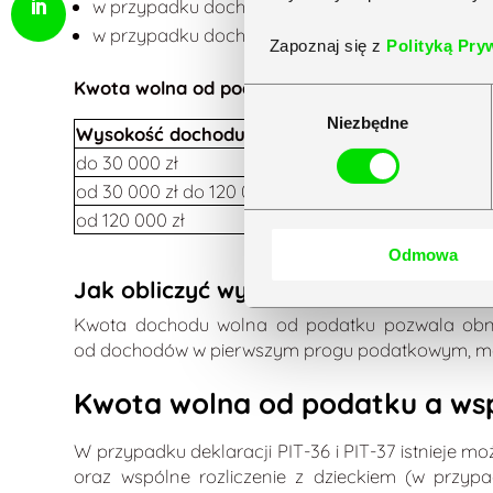
w przypadku dochodu od 30 000 zł do 120 000 zł
w przypadku dochodów przekraczających 120 000
Zapoznaj się z
Polityką Pry
Kwota wolna od podatku 30 tys. – tabela
Wybór
Niezbędne
zgody
Wysokość dochodu
do 30 000 zł
od 30 000 zł do 120 000 zł
od 120 000 zł
Odmowa
Jak obliczyć wysokość podatku od 
Kwota dochodu wolna od podatku pozwala obniż
od dochodów w pierwszym progu podatkowym, możn
Kwota wolna od podatku a wsp
W przypadku deklaracji PIT-36 i PIT-37 istnieje 
oraz wspólne rozliczenie z dzieckiem (w przyp