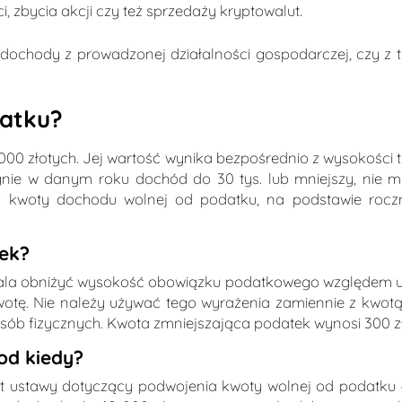
 zbycia akcji czy też sprzedaży kryptowalut.
z dochody z prowadzonej działalności gospodarczej, czy 
datku?
0 złotych. Jej wartość wynika bezpośrednio z wysokości tz
siągnie w danym roku dochód do 30 tys. lub mniejszy, ni
y z kwoty dochodu wolnej od podatku, na podstawie roczn
tek?
la obniżyć wysokość obowiązku podatkowego względem ur
wotę. Nie należy używać tego wyrażenia zamiennie z kwot
ób fizycznych. Kwota zmniejszająca podatek wynosi 300 zł 
od kiedy?
ekt ustawy dotyczący podwojenia kwoty wolnej od podatku