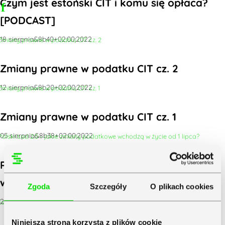
Czym jest estoński CIT i komu się opłaca?
[PODCAST]
18 sierpnia&8b40+02:00;2022
Zmiany prawne w podatku CIT cz. 2
12 sierpnia&8b20+02:00;2022
Zmiany prawne w podatku CIT cz. 1
05 sierpnia&8b38+02:00;2022
Polski Ład 2.0 – jakie zmiany podatkowe
wchodzą w życie od 1 lipca?
Zgoda
Szczegóły
O plikach cookies
29 czerwca&6b03+02:00;2022
Niniejsza strona korzysta z plików cookie