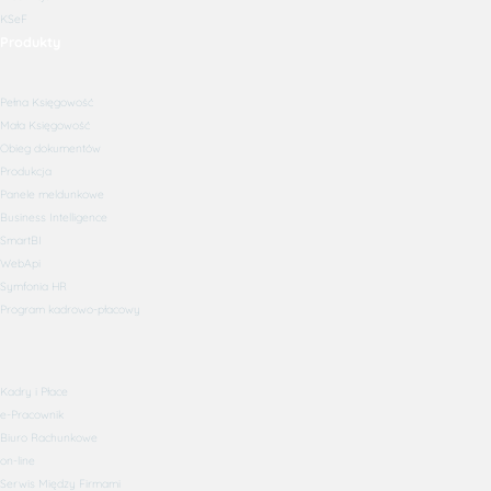
KSeF
Produkty
Pełna Księgowość
Mała Księgowość
Obieg dokumentów
Produkcja
Panele meldunkowe
Business Intelligence
SmartBI
WebApi
Symfonia HR
Program kadrowo-płacowy
Kadry i Płace
e-Pracownik
Biuro Rachunkowe
on-line
Serwis Między Firmami