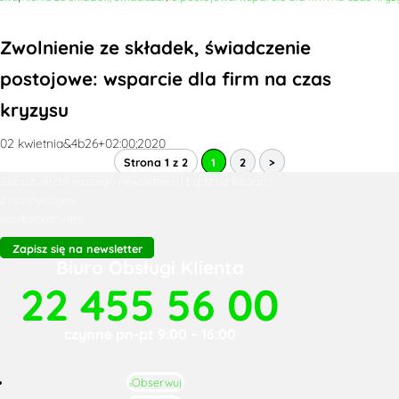
Zwolnienie ze składek, świadczenie
postojowe: wsparcie dla firm na czas
kryzysu
02 kwietnia&4b26+02:00;2020
Strona 1 z 2
1
2
>
Zapisz się do naszego newslettera i bądź na bieżąco
z najnowszymi
wiadomościami
Zapisz się na newsletter
Biuro Obsługi Klienta
22 455 56 00
czynne pn-pt 9:00 – 16:00
Obserwuj