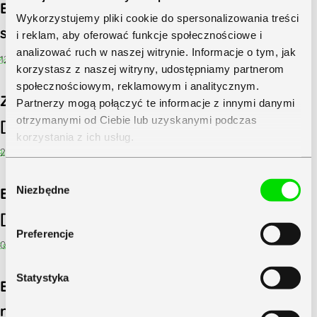
Estoński CIT 2.0 może być opłacalny dla
Wykorzystujemy pliki cookie do spersonalizowania treści
spółek i ich właścicieli
i reklam, aby oferować funkcje społecznościowe i
analizować ruch w naszej witrynie. Informacje o tym, jak
12 maja&5b22+02:00;2022
korzystasz z naszej witryny, udostępniamy partnerom
społecznościowym, reklamowym i analitycznym.
Zacznij miesiąc z Bilansem Księgowym!
Partnerzy mogą połączyć te informacje z innymi danymi
otrzymanymi od Ciebie lub uzyskanymi podczas
[WEBINARIUM]
korzystania z ich usług.
28 marca&3b36+02:00;2022
Zapoznaj się z
Polityką Prywatności
Symfonii
Wybór
Niezbędne
Bilans Księgowy – Slim VAT3 i estoński CIT
zgody
[WEBINARIUM]
Preferencje
02 marca&3b50+02:00;2022
Statystyka
Estoński CIT – jak korzystać z nowego
rozwiązania podatkowego dla firm?