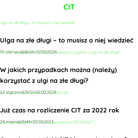
CIT
Ulga na złe długi – to musisz o niej wiedzieć
19 czerwca&6b26+02:00;2024
W jakich przypadkach można (należy)
korzystać z ulgi na złe długi?
22 stycznia&1b12+02:00;2024
Już czas na rozliczenie CIT za 2022 rok
24 marca&3b43+02:00;2023