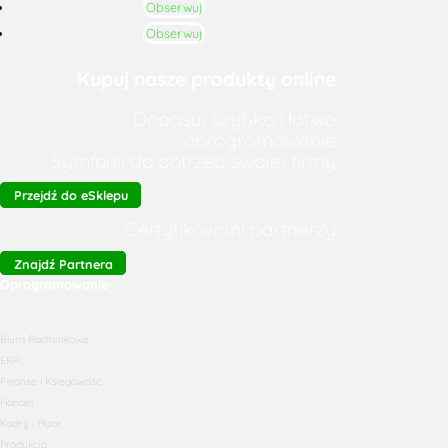
Obserwuj
Obserwuj
Kupuj nasze produkty online
Dopasuj szybko i łatwo
oprogramowanie
Symfonii do potrzeb swojej firmy
Przejdź do eSklepu
Certyfikowani partnerzy
Znajdź Partnera
Oprogramowanie
Biura Rachunkowe
ERP
Finanse i Księgowość
Handel
Kadry i Płace
Produkcja