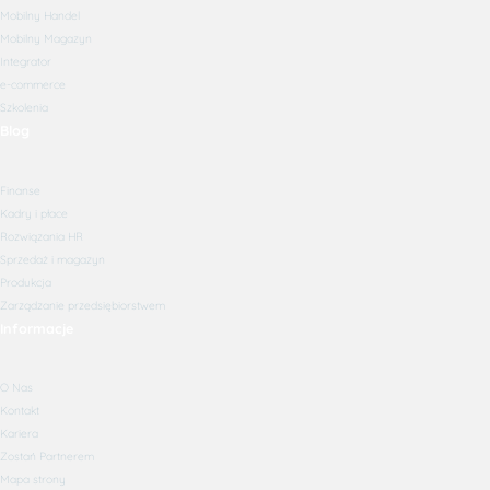
Mobilny Handel
Mobilny Magazyn
Integrator
e-commerce
Szkolenia
Blog
Finanse
Kadry i płace
Rozwiązania HR
Sprzedaż i magazyn
Produkcja
Zarządzanie przedsiębiorstwem
Informacje
O Nas
Kontakt
Kariera
Zostań Partnerem
Mapa strony