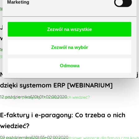
Marketing
18 listopada&11b55+02:00;2020
JPK_V7: Jak zadbać o poprawność danych
Zezwól na wszystkie
w pliku?
Zezwól na wybór
16 listopada&11b05+02:00;2020
Odmowa
Maksymalizacja zysku w firmie produkcyjnej
dzięki systemom ERP [WEBINARIUM]
12 października&10b01+02:00;2020
E-faktury i e-paragony: Co trzeba o nich
wiedzieć?
09 października&10b55+02:00;2020