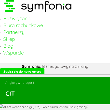
Rozwiązania
Biura rachunkowe
Partnerzy
Sklep
Blog
Wsparcie
Symfonia.
Biznes gotowy na zmiany
Zapisz się do newslettera
Artykuły w kategorii:
CIT