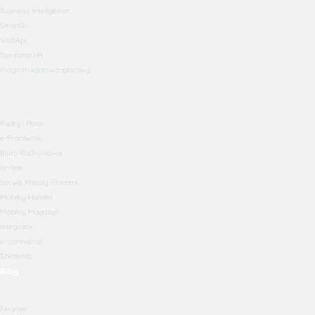
Business Intelligence
SmartBI
WebApi
Symfonia HR
Program kadrowo-płacowy
Kadry i Płace
e-Pracownik
Biuro Rachunkowe
on-line
Serwis Między Firmami
Mobilny Handel
Mobilny Magazyn
Integrator
e-commerce
Szkolenia
Blog
Finanse