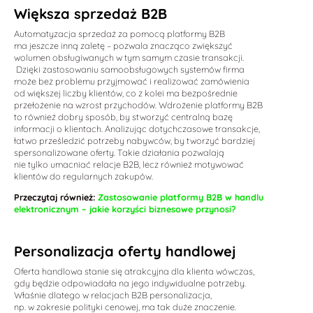
Większa sprzedaż B2B
Automatyzacja sprzedaż za pomocą platformy B2B
ma jeszcze inną zaletę – pozwala znacząco zwiększyć
wolumen obsługiwanych w tym samym czasie transakcji.
Dzięki zastosowaniu samoobsługowych systemów firma
może bez problemu przyjmować i realizować zamówienia
od większej liczby klientów, co z kolei ma bezpośrednie
przełożenie na wzrost przychodów. Wdrożenie platformy B2B
to również dobry sposób, by stworzyć centralną bazę
informacji o klientach. Analizując dotychczasowe transakcje,
łatwo prześledzić potrzeby nabywców, by tworzyć bardziej
spersonalizowane oferty. Takie działania pozwalają
nie tylko umacniać relacje B2B, lecz również motywować
klientów do regularnych zakupów.
Przeczytaj również:
Zastosowanie platformy B2B w handlu
elektronicznym – jakie korzyści biznesowe przynosi?
Personalizacja oferty handlowej
Oferta handlowa stanie się atrakcyjna dla klienta wówczas,
gdy będzie odpowiadała na jego indywidualne potrzeby.
Właśnie dlatego w relacjach B2B personalizacja,
np. w zakresie polityki cenowej, ma tak duże znaczenie.