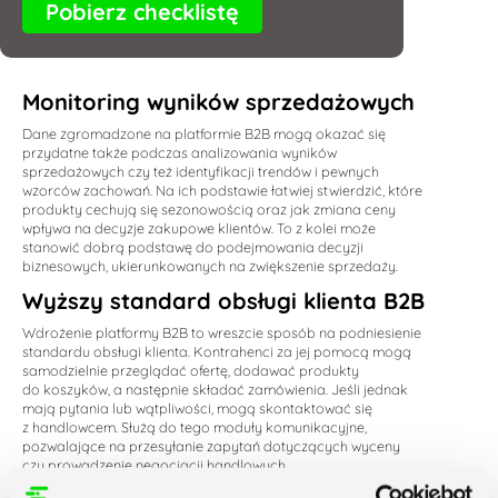
Pobierz checklistę
Monitoring wyników sprzedażowych
Dane zgromadzone na platformie B2B mogą okazać się
przydatne także podczas analizowania wyników
sprzedażowych czy też identyfikacji trendów i pewnych
wzorców zachowań. Na ich podstawie łatwiej stwierdzić, które
produkty cechują się sezonowością oraz jak zmiana ceny
wpływa na decyzje zakupowe klientów. To z kolei może
stanowić dobrą podstawę do podejmowania decyzji
biznesowych, ukierunkowanych na zwiększenie sprzedaży.
Wyższy standard obsługi klienta B2B
Wdrożenie platformy B2B to wreszcie sposób na podniesienie
standardu obsługi klienta. Kontrahenci za jej pomocą mogą
samodzielnie przeglądać ofertę, dodawać produkty
do koszyków, a następnie składać zamówienia. Jeśli jednak
mają pytania lub wątpliwości, mogą skontaktować się
z handlowcem. Służą do tego moduły komunikacyjne,
pozwalające na przesyłanie zapytań dotyczących wyceny
czy prowadzenie negocjacji handlowych.