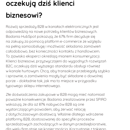
oczekują dziś klienci
biznesowi?
Rozwój sprzedaży B2B w kanałach elektronicznych jest
odpowiedzią na nowe potrzeby klientów biznesowych.
Badania HubSpot pokazują, że 67% firm decyduje się
na zakupy za pomocą platform e-commerce ze względu
na pełną samoobsługę i możliwość składania zamówień
całodobowo, bez konieczności kontaktu z handlowcem.
To zjawisko eksperci określają mianem konsumeryzacji.
Klienci biznesowi, przyzwyczajeni do wygodnych rozwiązań
B2C, oczekują dziś wyższego standardu obsługi również
w kanale hurtowym. Chcą, aby transakcje przebiegały szybko
i sprawnie, a zamówienia mogły być składane o dowolnej
porze – dokładnie tak, jak ma to miejsce w przypadku
typowego sklepu internetowego.
Złe doświadczenia zakupowe w B2B mogą mieć natomiast
poważne konsekwencje. Badania zrealizowane przez SPIRO
wskazują, że dla aż 87% nabywców B2B są one
wystarczającym powodem, aby zerwać relację
z dotychczasowym dostawcą. Właśnie dlatego wdrożenie
platformy B2B, dostosowanej do specyfiki procesów
sprzedażowych zachodzących w danym przedsiębiorstwie,
dla wielu firm staje się koniecznością. Korzystanie z takiego