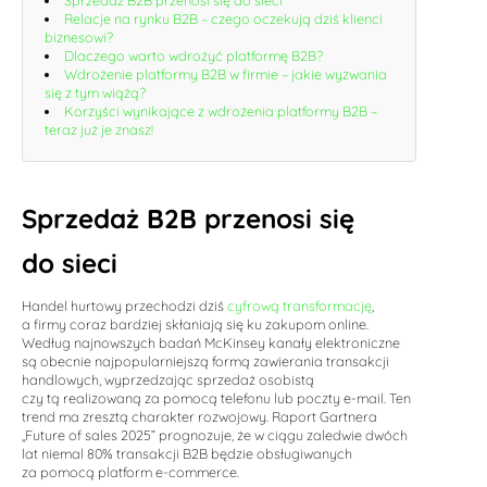
Relacje na rynku B2B – czego oczekują dziś klienci
biznesowi?
Dlaczego warto wdrożyć platformę B2B?
Wdrożenie platformy B2B w firmie – jakie wyzwania
się z tym wiążą?
Korzyści wynikające z wdrożenia platformy B2B –
teraz już je znasz!
Sprzedaż B2B przenosi się
do sieci
Handel hurtowy przechodzi dziś
cyfrową transformację
,
a firmy coraz bardziej skłaniają się ku zakupom online.
Według najnowszych badań McKinsey kanały elektroniczne
są obecnie najpopularniejszą formą zawierania transakcji
handlowych, wyprzedzając sprzedaż osobistą
czy tą realizowaną za pomocą telefonu lub poczty e-mail. Ten
trend ma zresztą charakter rozwojowy. Raport Gartnera
„Future of sales 2025” prognozuje, że w ciągu zaledwie dwóch
lat niemal 80% transakcji B2B będzie obsługiwanych
za pomocą platform e-commerce.