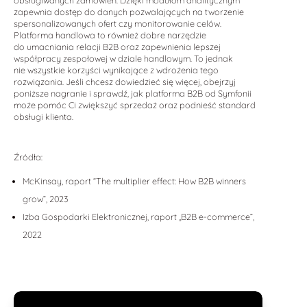
obsługiwanych zamówień. Dzięki modułom analitycznym
zapewnia dostęp do danych pozwalających na tworzenie
spersonalizowanych ofert czy monitorowanie celów.
Platforma handlowa to również dobre narzędzie
do umacniania relacji B2B oraz zapewnienia lepszej
współpracy zespołowej w dziale handlowym. To jednak
nie wszystkie korzyści wynikające z wdrożenia tego
rozwiązania. Jeśli chcesz dowiedzieć się więcej, obejrzyj
poniższe nagranie i sprawdź, jak platforma B2B od Symfonii
może pomóc Ci zwiększyć sprzedaż oraz podnieść standard
obsługi klienta.
Źródła:
McKinsay, raport “The multiplier effect: How B2B winners
grow”, 2023
Izba Gospodarki Elektronicznej, raport „B2B e-commerce”,
2022