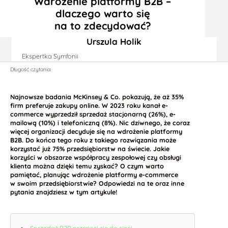
Wdrożenie platformy B2B –
dlaczego warto się
na to zdecydować?
Urszula Holik
Ekspertka Symfonii
Długość czytania:
Najnowsze badania McKinsey & Co. pokazują, że aż 35%
firm preferuje zakupy online. W 2023 roku kanał e-
commerce wyprzedził sprzedaż stacjonarną (26%), e-
mailową (10%) i telefoniczną (8%). Nic dziwnego, że coraz
więcej organizacji decyduje się na wdrożenie platformy
B2B. Do końca tego roku z takiego rozwiązania może
korzystać już 75% przedsiębiorstw na świecie. Jakie
korzyści w obszarze współpracy zespołowej czy obsługi
klienta można dzięki temu zyskać? O czym warto
pamiętać, planując wdrożenie platformy e-commerce
w swoim przedsiębiorstwie? Odpowiedzi na te oraz inne
pytania znajdziesz w tym artykule!
Sprzedaż B2B przenosi się do sieci