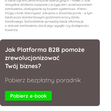
a także ograniczenia kosztów operacyjnych – nawet o 50%.
Wszystkie działania związane z przyjęciem i przetwarzaniem
zamówienia, obsługiwane są bowiem systemowo. Klienci
mogą z kolei dokonywać zakupów o dowolnej porze – w tym
także poza standardowymi godzinami pracy działu
handlowego. Samodzielnie sprawdzą także informacje
o statusie zamówienia, dacie jego wysyłki czy dostępności
towarów.
Jak Platforma B2B pomoże
zrewolucjonizować
Twój biznes?
Pobierz bezpłatny poradnik
Pobierz e-book