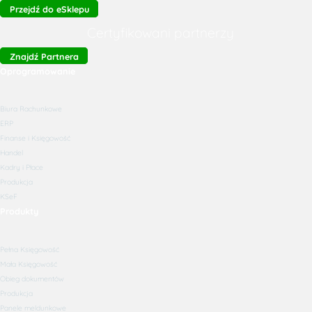
Przejdź do eSklepu
Certyfikowani partnerzy
Znajdź Partnera
Oprogramowanie
Biura Rachunkowe
ERP
Finanse i Księgowość
Handel
Kadry i Płace
Produkcja
KSeF
Produkty
Pełna Księgowość
Mała Księgowość
Obieg dokumentów
Produkcja
Panele meldunkowe