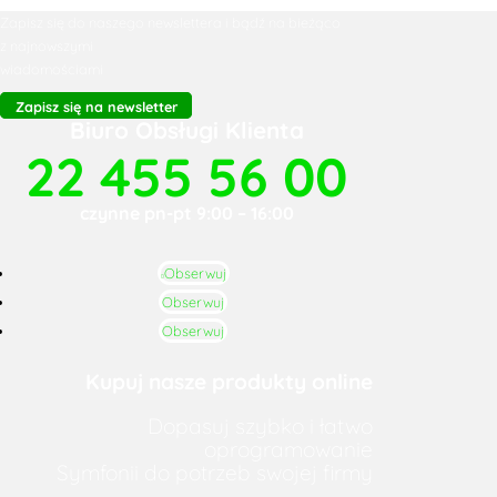
Zapisz się do naszego newslettera i bądź na bieżąco
z najnowszymi
wiadomościami
Zapisz się na newsletter
Biuro Obsługi Klienta
22 455 56 00
czynne pn-pt 9:00 – 16:00
Obserwuj
Obserwuj
Obserwuj
Kupuj nasze produkty online
Dopasuj szybko i łatwo
oprogramowanie
Symfonii do potrzeb swojej firmy