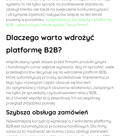
systemu to nie tylko sposób na podniesienie standardu
obsługi klienta, ale także na zwiększenie konkurencyjności
i utrzymanie lojalności nabywców. Więcej na ten temat
piszemy w poradniku:
optymalizacja sprzedaży z platformą
B2B – jakie korzyści może zyskać Twoja firma?
Dlaczego warto wdrożyć
platformę B2B?
Współczesny rynek stawia przed firmami produkcyjnymi
i handlowymi coraz większe wyzwania. Aby im sprostać, wiele
przedsiębiorstw decyduje się na wdrożenie platform B2B,
które automatyzują procesy sprzedażowe. Implementacja
tego typu rozwiązań często okazuje się kluczem
do optymalizacji różnych obszarów działalności, związanych
nie tylko ze sprzedażą czy budowaniem relacji B2B,
lecz również współpracą zespołową. Ich szczegółowy
przegląd znajdziesz poniżej.
Szybsza obsługa zamówień
Najważniejszą korzyścią wynikającą z wdrożenia platformy
B2B jest automatyzacja procesów handlowych. Dla firmy
oznacza to możliwość skrócenia czasu obsługi zamówień,