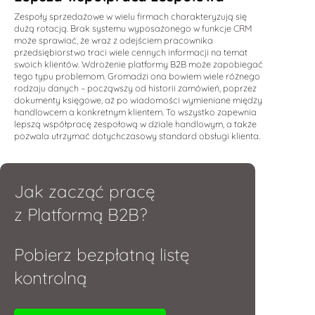
Zespoły sprzedażowe w wielu firmach charakteryzują się
dużą rotacją. Brak systemu wyposażonego w funkcje CRM
może sprawiać, że wraz z odejściem pracownika
przedsiębiorstwo traci wiele cennych informacji na temat
swoich klientów. Wdrożenie platformy B2B może zapobiegać
tego typu problemom. Gromadzi ona bowiem wiele różnego
rodzaju danych – począwszy od historii zamówień, poprzez
dokumenty księgowe, aż po wiadomości wymieniane między
handlowcem a konkretnym klientem. To wszystko zapewnia
lepszą współpracę zespołową w dziale handlowym, a także
pozwala utrzymać dotychczasowy standard obsługi klienta.
Jak zacząć pracę
z Platformą B2B?
Pobierz bezpłatną listę
kontrolną