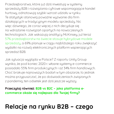
Przedsiębiorstwa, które już dziś inwestują w systemy
sprzedaży B2B i rozwiązania cyfrowe wspomagające handel
hurtowy, odnotowują szybki wzrost udziału w rynku.
Te statystyki stanowią poważne wyzwanie dla firm
działających w tradycyjnym modelu sprzedaży. Nic
więc dziwnego, że coraz więcej z nich decyduje się
na wdrażanie rozwiązań opartych na nowoczesnych
technologiach. Jak wskazują analitycy McKinsey, już teraz
57% przedsiębiorstw na świecie stosuje hybrydowe modele
sprzedaży
, a 69% planuje w ciągu najbliższego roku zwiększyć
wydatki na rozwój elektronicznych platform wspierających
sprzedaż B2B.
Jak sytuacja wygląda w Polsce? Z raportu Unity Group
wynika, że pod koniec 2020 r. własne systemy e-commerce
posiadało 55% firm produkcyjnych i aż 34% firm handlowych.
Choć brakuje najnowszych badań w tym obszarze, to jednak
można przypuszczać, że po doświadczeniach związanych
z pandemią, ten odsetek jest dziś jeszcze wyższy.
Przeczytaj również:
B2B vs B2C – jaka platforma e-
commerce okaże się najlepsza dla Twojej firmy?
Relacje na rynku B2B – czego