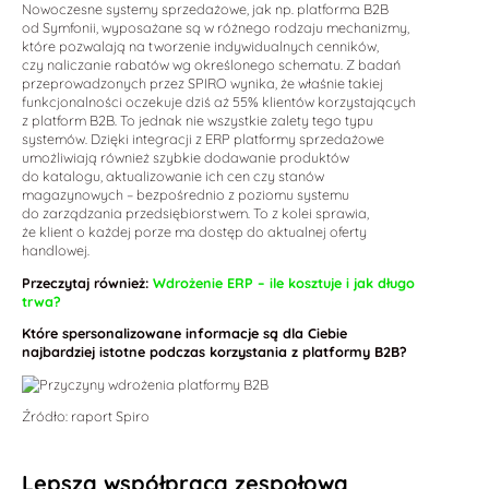
Nowoczesne systemy sprzedażowe, jak np. platforma B2B
od Symfonii, wyposażane są w różnego rodzaju mechanizmy,
które pozwalają na tworzenie indywidualnych cenników,
czy naliczanie rabatów wg określonego schematu. Z badań
przeprowadzonych przez SPIRO wynika, że właśnie takiej
funkcjonalności oczekuje dziś aż 55% klientów korzystających
z platform B2B. To jednak nie wszystkie zalety tego typu
systemów. Dzięki integracji z ERP platformy sprzedażowe
umożliwiają również szybkie dodawanie produktów
do katalogu, aktualizowanie ich cen czy stanów
magazynowych – bezpośrednio z poziomu systemu
do zarządzania przedsiębiorstwem. To z kolei sprawia,
że klient o każdej porze ma dostęp do aktualnej oferty
handlowej.
Przeczytaj również:
Wdrożenie ERP – ile kosztuje i jak długo
trwa?
Które spersonalizowane informacje są dla Ciebie
najbardziej istotne podczas korzystania z platformy B2B?
Źródło: raport Spiro
Lepsza współpraca zespołowa