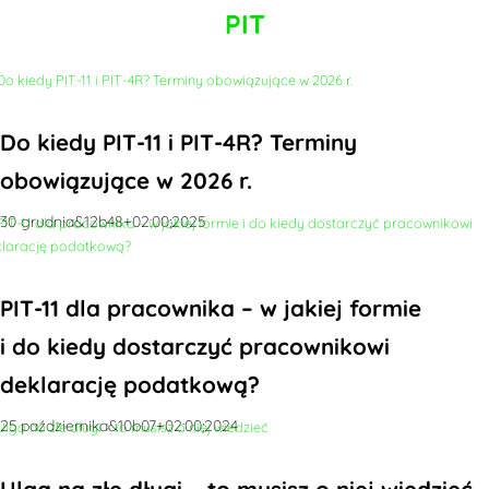
PIT
Do kiedy PIT-11 i PIT-4R? Terminy
obowiązujące w 2026 r.
30 grudnia&12b48+02:00;2025
PIT-11 dla pracownika – w jakiej formie
i do kiedy dostarczyć pracownikowi
deklarację podatkową?
25 października&10b07+02:00;2024
Ulga na złe długi – to musisz o niej wiedzieć