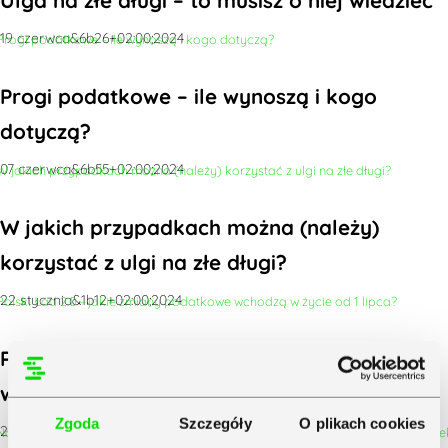
19 czerwca&6b26+02:00;2024
Progi podatkowe – ile wynoszą i kogo
dotyczą?
07 czerwca&6b55+02:00;2024
W jakich przypadkach można (należy)
korzystać z ulgi na złe długi?
22 stycznia&1b12+02:00;2024
Polski Ład 2.0 – jakie zmiany podatkowe
wchodzą w życie od 1 lipca?
Zgoda
Szczegóły
O plikach cookies
29 czerwca&6b03+02:00;2022