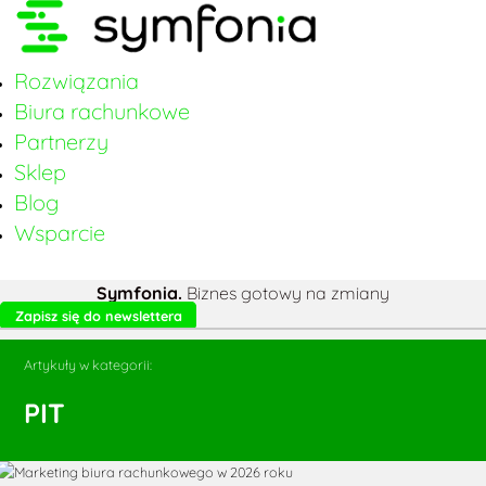
Rozwiązania
Biura rachunkowe
Partnerzy
Sklep
Blog
Wsparcie
Symfonia.
Biznes gotowy na zmiany
Zapisz się do newslettera
Artykuły w kategorii:
PIT