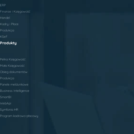
ERP
Finanse i Księgowość
Handel
Kadry i Płace
Produkcja
KSeF
Produkty
Pełna Księgowość
Mała Księgowość
Obieg dokumentów
Produkcja
Panele meldunkowe
Business Intelligence
SmartBI
WebApi
Symfonia HR
Program kadrowo-płacowy