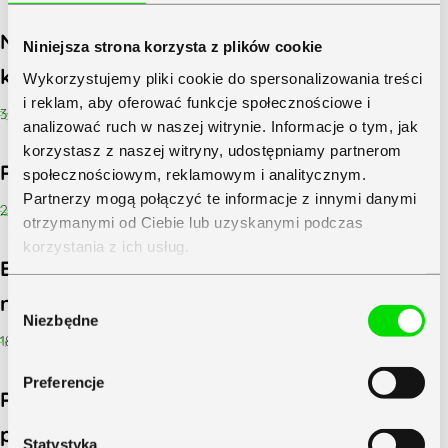
Najważniejsze zmiany prawne w obszarze
Niniejsza strona korzysta z plików cookie
kadrowym, czyli co nas jeszcze czeka?
Wykorzystujemy pliki cookie do spersonalizowania treści
i reklam, aby oferować funkcje społecznościowe i
30 marca&3b12+02:00;2022
analizować ruch w naszej witrynie. Informacje o tym, jak
korzystasz z naszej witryny, udostępniamy partnerom
Polski Ład – pytania i odpowiedzi część 6
społecznościowym, reklamowym i analitycznym.
Partnerzy mogą połączyć te informacje z innymi danymi
25 lutego&2b11+02:00;2022
otrzymanymi od Ciebie lub uzyskanymi podczas
korzystania z ich usług.
Estoński CIT – jak korzystać z nowego
Zapoznaj się z
Polityką Prywatności
Symfonii
rozwiązania podatkowego dla firm?
Wybór
Niezbędne
zgody
18 listopada&11b55+02:00;2020
Preferencje
Praca na odległość: Jak wspierać
pracowników? [WEBINARIUM]
Statystyka