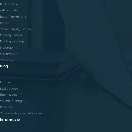
Kadry i Płace
e-Pracownik
Biuro Rachunkowe
on-line
Serwis Między Firmami
Mobilny Handel
Mobilny Magazyn
Integrator
e-commerce
Szkolenia
Blog
Finanse
Kadry i płace
Rozwiązania HR
Sprzedaż i magazyn
Produkcja
Zarządzanie przedsiębiorstwem
Informacje