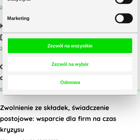
27 maja&5b22+02:00;2020
Marketing
Konkurencyjna obsługa rachunkowości
[WEBINARIUM]
Zezwól na wszystkie
26 maja&5b23+02:00;2020
Zezwól na wybór
Co przedsiębiorcy sądzą o tarczy
antykryzysowej? Wyniki badań Symfonii
Odmowa
08 maja&5b47+02:00;2020
Zwolnienie ze składek, świadczenie
postojowe: wsparcie dla firm na czas
kryzysu