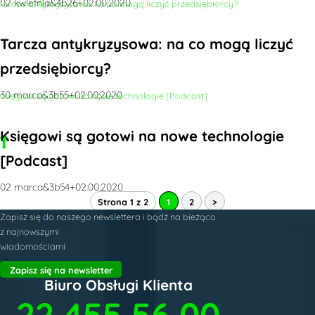
02 kwietnia&4b26+02:00;2020
Tarcza antykryzysowa: na co mogą liczyć
przedsiębiorcy?
30 marca&3b55+02:00;2020
Księgowi są gotowi na nowe technologie
[Podcast]
02 marca&3b54+02:00;2020
Strona 1 z 2
1
2
>
Zapisz się do naszego newslettera i bądź na bieżąco
z najnowszymi
wiadomościami
Zapisz się na newsletter
Biuro Obsługi Klienta
22 455 56 00