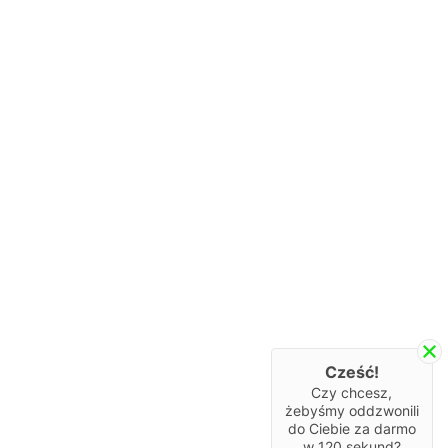
Cześć!
Czy chcesz,
żebyśmy oddzwonili
do Ciebie za darmo
w
120
sekund?