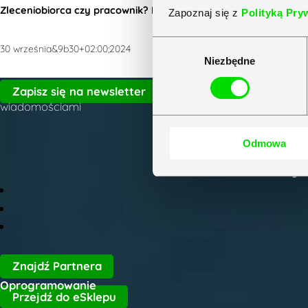
Zleceniobiorca czy pracownik? Podobieństwa i różnice
Zapoznaj się z
Polityką Pry
Wybór
30 września&9b30+02:00;2024
Niezbędne
zgody
Zapisz się do naszego newslettera i bądź na bieżąco z naj
Zapisz się na newsletter
wiadomościami
Biur
22 
Odmowa
czynn
Znajdź Partnera
Oprogramowanie
Przejdź do eSklepu