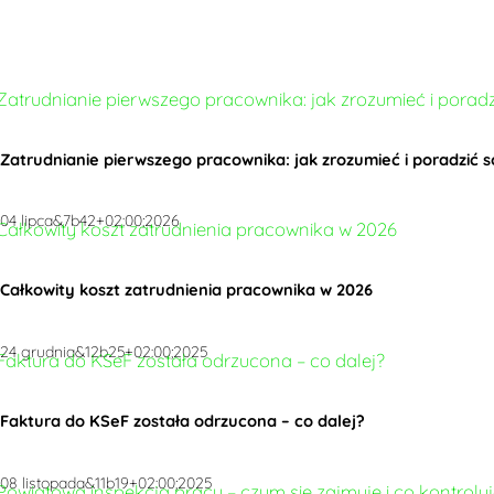
Zatrudnianie pierwszego pracownika: jak zrozumieć i poradzić
04 lipca&7b42+02:00;2026
Całkowity koszt zatrudnienia pracownika w 2026
24 grudnia&12b25+02:00;2025
Faktura do KSeF została odrzucona – co dalej?
08 listopada&11b19+02:00;2025