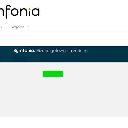
Wsparcie
Symfonia.
Biznes gotowy na zmiany
Obserwuj