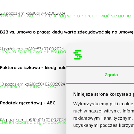
28 października&10b18+02:00;2024
B2B vs. umowa o pracę: kiedy warto zdecydować się na umowę 
11 października&10b53+02:00;2024
Faktura zaliczkowa – kiedy należy ją wystawić?
Zgoda
10 października&10b50+02:00;2024
Niniejsza strona korzysta z
Podatek ryczałtowy – ABC
Wykorzystujemy pliki cookie 
ruch w naszej witrynie. Inf
reklamowym i analitycznym. 
08 października&10b04+02:00;2024
uzyskanymi podczas korzysta