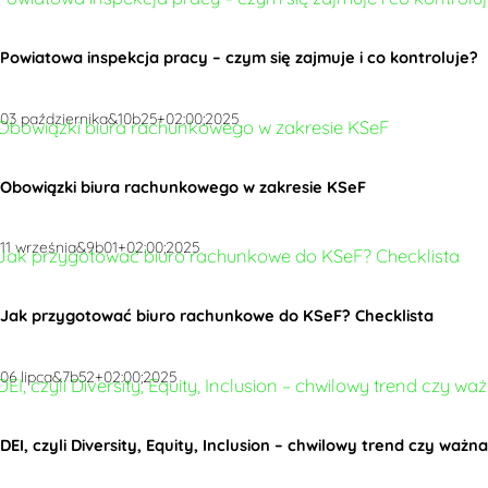
Powiatowa inspekcja pracy – czym się zajmuje i co kontroluje?
03 października&10b25+02:00;2025
Obowiązki biura rachunkowego w zakresie KSeF
11 września&9b01+02:00;2025
Jak przygotować biuro rachunkowe do KSeF? Checklista
06 lipca&7b52+02:00;2025
DEI, czyli Diversity, Equity, Inclusion – chwilowy trend czy wa