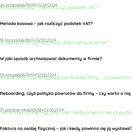
26 listopada&11b09+02:00;2024
Metoda kasowa – jak rozliczyć podatek VAT?
18 listopada&11b07+02:00;2024
W jaki sposób archiwizować dokumenty w firmie?
05 listopada&11b10+02:00;2024
Reboarding, czyli polityka powrotów do firmy – czy warto o ni
31 października&10b58+02:00;2024
Faktura na osobę fizyczną – jak i kiedy powinno się ją wystawić