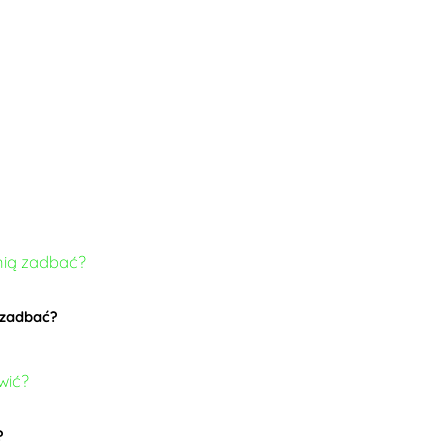
ą zadbać?
?