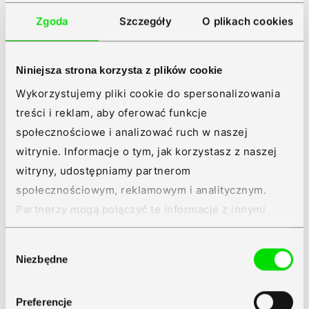
Sprawniejsze rekrutacje
Zgoda
Szczegóły
O plikach cookies
Szybsze wdrożenie pracowników
Rozwiązanie dopasowane do różnych modeli
pracy: stacjonarnej czy też zdalnej
Niniejsza strona korzysta z plików cookie
Wykorzystujemy pliki cookie do spersonalizowania
treści i reklam, aby oferować funkcje
społecznościowe i analizować ruch w naszej
witrynie. Informacje o tym, jak korzystasz z naszej
witryny, udostępniamy partnerom
społecznościowym, reklamowym i analitycznym.
Mamy rozwiązanie dla
Partnerzy mogą połączyć te informacje z innymi
Twojej firmy
danymi otrzymanymi od Ciebie lub uzyskanymi
Prowadzenie biznesu niesie wyzwania, a my –
Wybór
podczas korzystania z ich usług.
tworzymy rozwiązania. Teraz już wiesz, jak
Niezbędne
zgody
oprogramowanie Symfonii może pomóc
Twojej firmie. A to dopiero początek.
Zapoznaj się z
Polityką Prywatności
Symfonii
Preferencje