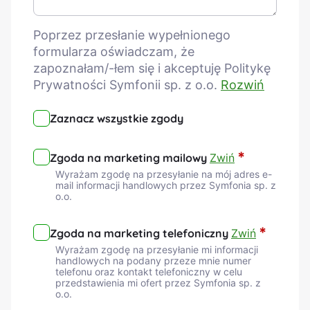
Poprzez przesłanie wypełnionego
formularza oświadczam, że
zapoznałam/-łem się i akceptuję Politykę
Prywatności Symfonii sp. z o.o.
Rozwiń
Zaznacz
wszystkie
Zaznacz wszystkie zgody
zgody
Email
*
Marketing
*
Zgoda na marketing mailowy
Zwiń
Wyrażam zgodę na przesyłanie na mój adres e-
mail informacji handlowych przez Symfonia sp. z
o.o.
Phone
*
Marketing
*
Zgoda na marketing telefoniczny
Zwiń
Wyrażam zgodę na przesyłanie mi informacji
handlowych na podany przeze mnie numer
telefonu oraz kontakt telefoniczny w celu
przedstawienia mi ofert przez Symfonia sp. z
o.o.
Udostępnienie