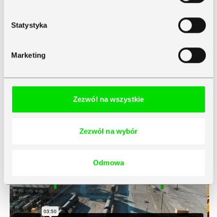
Zapytaj o wycenę
Statystyka
Marketing
Jak Symfonia wspiera rozwój
biznesu? Zobacz historie
Zezwól na wszystkie
naszych Klientów
Zezwól na wybór
Odmowa