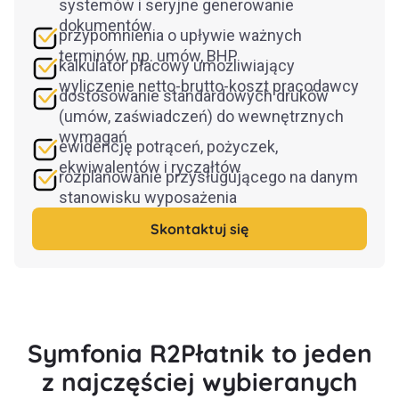
systemów i seryjne generowanie
dokumentów
przypomnienia o upływie ważnych
terminów, np. umów, BHP
kalkulator płacowy umożliwiający
wyliczenie netto-brutto-koszt pracodawcy
dostosowanie standardowych druków
(umów, zaświadczeń) do wewnętrznych
wymagań
ewidencję potrąceń, pożyczek,
ekwiwalentów i ryczałtów
rozplanowanie przysługującego na danym
stanowisku wyposażenia
Skontaktuj się
Symfonia R2Płatnik to jeden
z najczęściej wybieranych