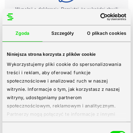
Wypełnij e‑deklarację. Pamiętaj, że w każdej chwili
możesz ją udostępnić w wersji edytowalnej innej
osobie.
Zgoda
Szczegóły
O plikach cookies
Niniejsza strona korzysta z plików cookie
Wykorzystujemy pliki cookie do spersonalizowania
treści i reklam, aby oferować funkcje
Podpisz e‑deklarację podpisem kwalifikowanym
społecznościowe i analizować ruch w naszej
lub przekaż do podpisu innemu użytkownikowi,
witrynie. Informacje o tym, jak korzystasz z naszej
a następnie wyślij go do urzędu.
witryny, udostępniamy partnerom
społecznościowym, reklamowym i analitycznym.
Partnerzy mogą połączyć te informacje z innymi
danymi otrzymanymi od Ciebie lub uzyskanymi
Wybór
podczas korzystania z ich usług.