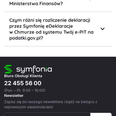
Ministerstwa Finansów?
Czym różni się rozliczenie deklaracji
przez Symfonię eDeklaracje
w Chmurze od systemu Twój e-PIT na
podatki.gov.pl?
Biuro Obsługi Klienta
22 455 56 00
(Pon. – Pt. 9:00 – 16:00)
Newsletter
Zapisz się do naszego newslettera i bądź na bieżąco z
najnowszymi wiadomościami