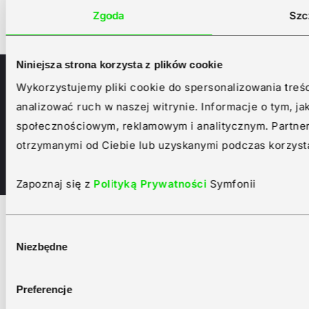
Zgoda
Szc
Partnerzy
Niniejsza strona korzysta z plików cookie
Polityka prywatności i cookies
Wykorzystujemy pliki cookie do spersonalizowania treśc
Deklaracja dostępności
analizować ruch w naszej witrynie. Informacje o tym, j
Platforma dla sygnalistów
społecznościowym, reklamowym i analitycznym. Partner
Regulaminy
Formularze
otrzymanymi od Ciebie lub uzyskanymi podczas korzysta
Sprawozdania DSA
copyright (C) Symfonia Group
Zapoznaj się z
Polityką Prywatności
Symfonii
Wybór
Niezbędne
zgody
Preferencje