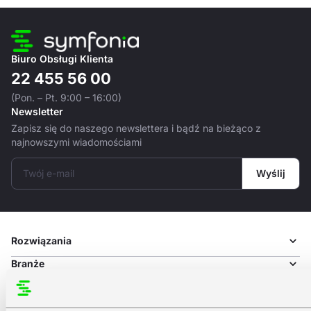
Biuro Obsługi Klienta
22 455 56 00
(Pon. – Pt. 9:00 – 16:00)
Newsletter
Zapisz się do naszego newslettera i bądź na bieżąco z
najnowszymi wiadomościami
Twój e-mail
Wyślij
Rozwiązania
Branże
Zasoby
Firma