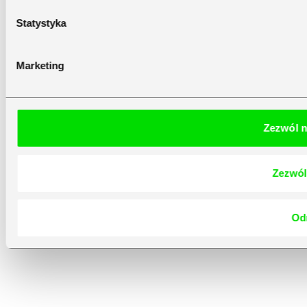
Statystyka
Marketing
Zezwól n
Zezwól
Od