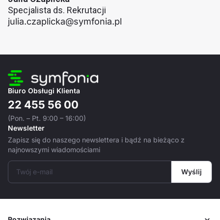
Specjalista ds. Rekrutacji
julia.czaplicka@symfonia.pl
Biuro Obsługi Klienta
22 455 56 00
(Pon. – Pt. 9:00 – 16:00)
Newsletter
Zapisz się do naszego newslettera i bądź na bieżąco z
najnowszymi wiadomościami
Twój e-mail
Wyślij
Rozwiązania