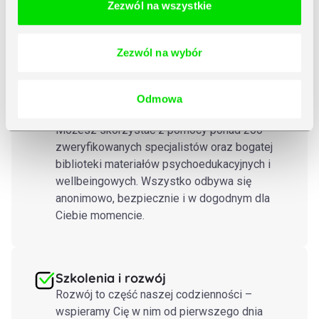
Zezwól na wszystkie
Platforma wsparcia
psychologicznego
Zezwól na wybór
W Symfonii wspieramy nie tylko Twój rozwój,
ale też dobre samopoczucie. Platforma to
miejsce, które pomaga zadbać o dobrostan
Odmowa
psychiczny i równowagę w codziennym życiu.
Możesz skorzystać z pomocy ponad 200
zweryfikowanych specjalistów oraz bogatej
biblioteki materiałów psychoedukacyjnych i
wellbeingowych. Wszystko odbywa się
anonimowo, bezpiecznie i w dogodnym dla
Ciebie momencie.
Szkolenia i rozwój
Rozwój to część naszej codzienności –
wspieramy Cię w nim od pierwszego dnia