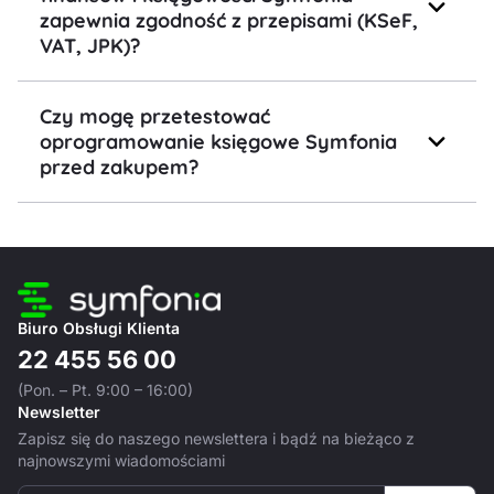
zapewnia zgodność z przepisami (KSeF,
VAT, JPK)?
Czy mogę przetestować
oprogramowanie księgowe Symfonia
przed zakupem?
Biuro Obsługi Klienta
22 455 56 00
(Pon. – Pt. 9:00 – 16:00)
Newsletter
Zapisz się do naszego newslettera i bądź na bieżąco z
najnowszymi wiadomościami