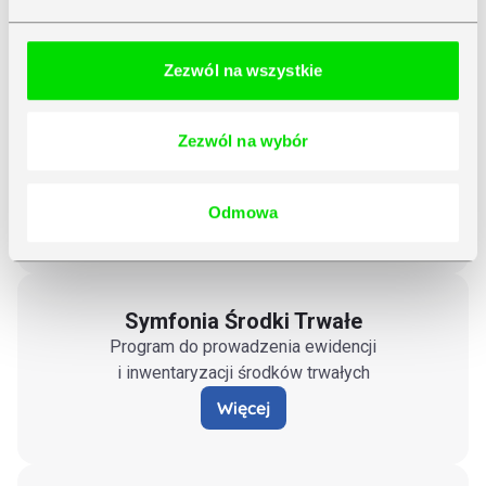
Więcej
Zezwól na wszystkie
Symfonia Finanse i Księgowość
Zezwól na wybór
w Chmurze
Program do księgowości w chmurze
Odmowa
Więcej
Symfonia Środki Trwałe
Program do prowadzenia ewidencji
i inwentaryzacji środków trwałych
Więcej